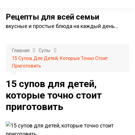
П
е
Рецепты для всей семьи
р
вкусные и простые блюда на каждый день…
е
й
т
Главная
Супы
и
15 Супов Для Детей, Которые Точно Стоит
к
Приготовить
с
о
15 супов для детей,
д
которые точно стоит
е
приготовить
р
ж
и
м