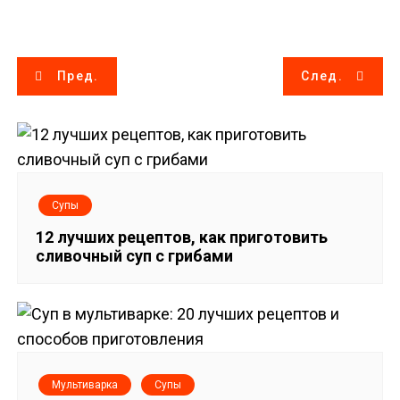
Н
Пред.
След.
а
в
и
Супы
г
12 лучших рецептов, как приготовить
сливочный суп с грибами
а
ц
и
я
Мультиварка
Супы