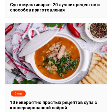
п
Суп в мультиварке: 20 лучших рецептов и
способов приготовления
о
з
а
п
и
с
я
м
Супы
10 невероятно простых рецептов супа с
консервированной сайрой