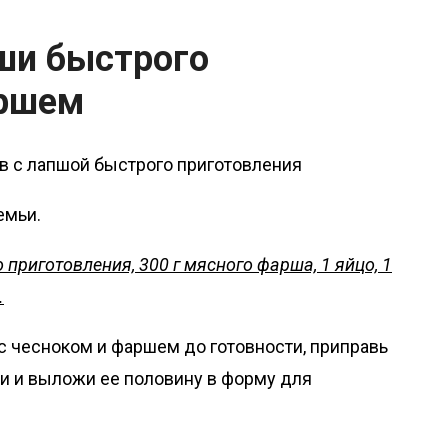
пши быстрого
аршем
емьи.
 приготовления, 300 г мясного фарша, 1 яйцо, 1
.
с чесноком и фаршем до готовности, приправь
ии и выложи ее половину в форму для