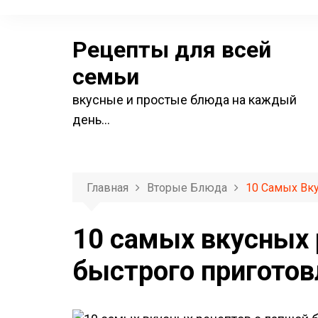
П
е
Рецепты для всей
р
е
семьи
й
вкусные и простые блюда на каждый
т
день…
и
к
с
о
Главная
Вторые Блюда
10 Самых Вк
д
е
10 самых вкусных 
р
быстрого приготов
ж
и
м