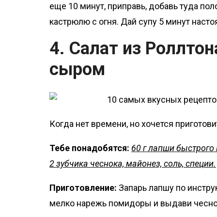
еще 10 минут, приправь, добавь туда по
кастрюлю с огня. Дай супу 5 минут насто
4. Салат из Роллто
сыром
Когда нет времени, но хочется приготови
Тебе понадобятся:
60 г лапши быстрого 
2 зубчика чеснока, майонез, соль, специи.
Приготовление:
Запарь лапшу по инструк
мелко нарежь помидоры и выдави чеснок