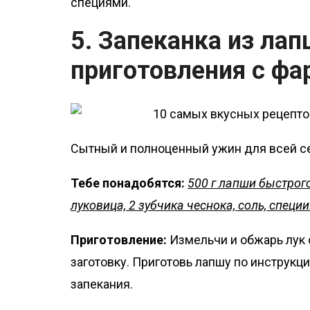
специями.
5. Запеканка из ла
приготовления с ф
Сытный и полноценный ужин для всей с
Тебе понадобятся:
500 г лапши быстрого
луковица, 2 зубчика чеснока, соль, специи
Приготовление:
Измельчи и обжарь лук 
заготовку. Приготовь лапшу по инструкц
запекания.