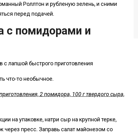
ломанный Роллтон и рубленую зелень, и сними
яться перед подачей.
на с помидорами и
ть что-то необычное.
приготовления, 2 помидора, 100 г твердого сыра,
ции на упаковке, натри сыр на крупной терке,
 через пресс. Заправь салат майонезом со