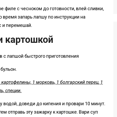
е филе с чесноком до готовности, влей сливки,
то время запарь лапшу по инструкции на
с и перемешай.
 и картошкой
 бульон.
4 картофелины, 1 морковь, 1 болгарский перец, 1
ль, специи.
 водой, доведи до кипения и провари 10 минут.
ем отправь эту зажарку к картошке. Вари суп