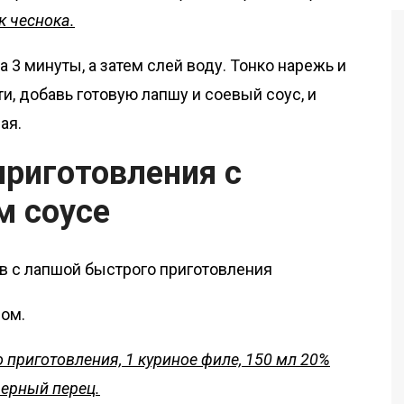
ик чеснока.
 3 минуты, а затем слей воду. Тонко нарежь и
и, добавь готовую лапшу и соевый соус, и
ая.
приготовления с
м соусе
ом.
 приготовления, 1 куриное филе, 150 мл 20%
черный перец.