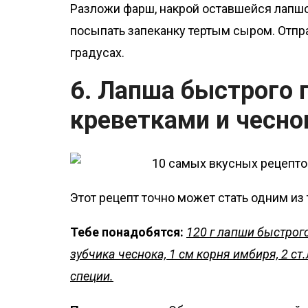
Разложи фарш, накрой оставшейся лапшо
посыпать запеканку тертым сыром. Отпра
градусах.
6. Лапша быстрого 
креветками и чесн
Этот рецепт точно может стать одним из
Тебе понадобятся:
120 г лапши быстрого
зубчика чеснока, 1 см корня имбиря, 2 ст.л
специи.