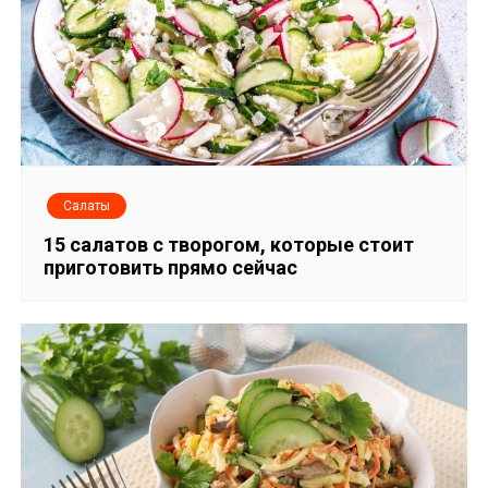
п
и
с
я
м
Салаты
15 салатов с творогом, которые стоит
приготовить прямо сейчас