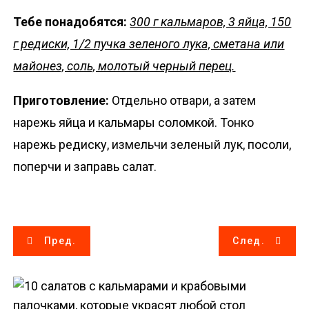
Тебе понадобятся:
300 г кальмаров, 3 яйца, 150
г редиски, 1/2 пучка зеленого лука, сметана или
майонез, соль, молотый черный перец.
Приготовление:
Отдельно отвари, а затем
нарежь яйца и кальмары соломкой. Тонко
нарежь редиску, измельчи зеленый лук, посоли,
поперчи и заправь салат.
Н
Пред.
След.
а
в