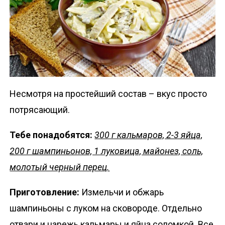
Несмотря на простейший состав – вкус просто
потрясающий.
Тебе понадобятся:
300 г кальмаров, 2-3 яйца,
200 г шампиньонов, 1 луковица, майонез, соль,
молотый черный перец.
Приготовление:
Измельчи и обжарь
шампиньоны с луком на сковороде. Отдельно
отвари и нарежь кальмары и яйца соломкой. Все