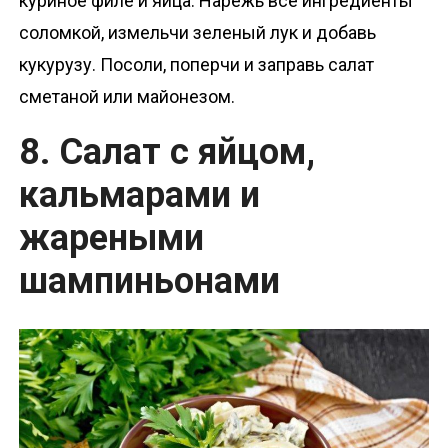
куриное филе и яйца. Нарежь все ингредиенты
соломкой, измельчи зеленый лук и добавь
кукурузу. Посоли, поперчи и заправь салат
сметаной или майонезом.
8. Салат с яйцом,
кальмарами и
жареными
шампиньонами