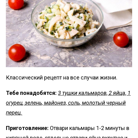
Классический рецепт на все случаи жизни.
Тебе понадобятся:
3 тушки кальмаров, 2 яйца, 1
огурец, зелень, майонез, соль, молотый черный
перец.
Приготовление:
Отвари кальмары 1-2 минуты в
кипящей воде, отдельно отвари яйца вкрутую и