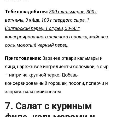
Тебе понадобятся:
300 г кальмаров, 300 г
ветчины, 3 яйца, 100 г твердого сыра, 1
болгарский перец, 1 огурец, 50-60 г
консервированного зеленого горошка, майонез,
соль, молотый черный перец.
Приготовление:
Заранее отвари кальмары и
яйца, нарежь все ингредиенты соломкой, а сыр
– натри на крупной терке. Добавь
консервированный горошек, посоли, поперчи и
заправь салат майонезом.
7. Салат с куриным