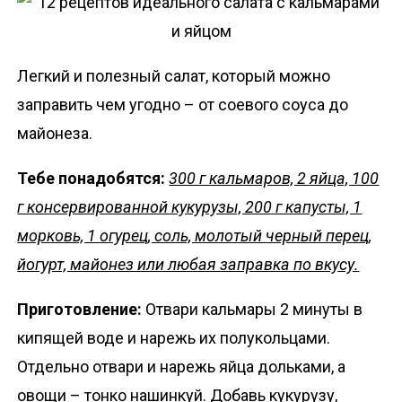
Легкий и полезный салат, который можно
заправить чем угодно – от соевого соуса до
майонеза.
Тебе понадобятся:
300 г кальмаров, 2 яйца, 100
г консервированной кукурузы, 200 г капусты, 1
морковь, 1 огурец, соль, молотый черный перец,
йогурт, майонез или любая заправка по вкусу.
Приготовление:
Отвари кальмары 2 минуты в
кипящей воде и нарежь их полукольцами.
Отдельно отвари и нарежь яйца дольками, а
овощи – тонко нашинкуй. Добавь кукурузу,