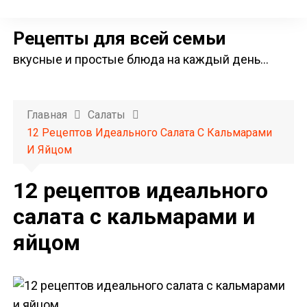
П
е
Рецепты для всей семьи
р
вкусные и простые блюда на каждый день…
е
й
т
Главная
Салаты
и
12 Рецептов Идеального Салата С Кальмарами
к
И Яйцом
с
о
12 рецептов идеального
д
салата с кальмарами и
е
яйцом
р
ж
и
м