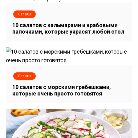
и
Салаты
г
10 салатов с кальмарами и крабовыми
палочками, которые украсят любой стол
а
ц
и
я
Салаты
п
10 cалатов с морскими гребешками,
которые очень просто готовятся
о
з
а