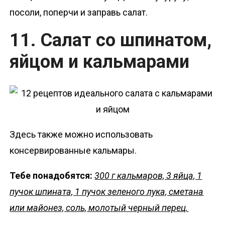
посоли, поперчи и заправь салат.
11. Салат со шпинатом,
яйцом и кальмарами
Здесь также можно использовать
консервированные кальмары.
Тебе понадобятся:
300 г кальмаров, 3 яйца, 1
пучок шпината, 1 пучок зеленого лука, сметана
или майонез, соль, молотый черный перец.