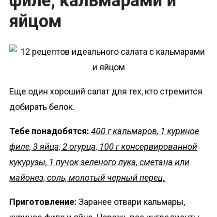
филе, кальмарами и
яйцом
Еще один хороший салат для тех, кто стремится
добирать белок.
Тебе понадобятся:
400 г кальмаров, 1 куриное
филе, 3 яйца, 2 огурца, 100 г консервированной
кукурузы, 1 пучок зеленого лука, сметана или
майонез, соль, молотый черный перец.
Приготовление:
Заранее отвари кальмары,