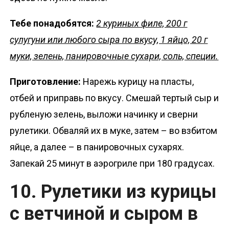
Тебе понадобятся:
2 куриных филе, 200 г
сулугуни или любого сыра по вкусу, 1 яйцо, 20 г
муки, зелень, панировочные сухари, соль, специи.
Приготовление:
Нарежь курицу на пласты,
отбей и приправь по вкусу. Смешай тертый сыр и
рубленую зелень, выложи начинку и сверни
рулетики. Обваляй их в муке, затем – во взбитом
яйце, а далее – в панировочных сухарях.
Запекай 25 минут в аэрогриле при 180 градусах.
10. Рулетики из курицы
с ветчиной и сыром в