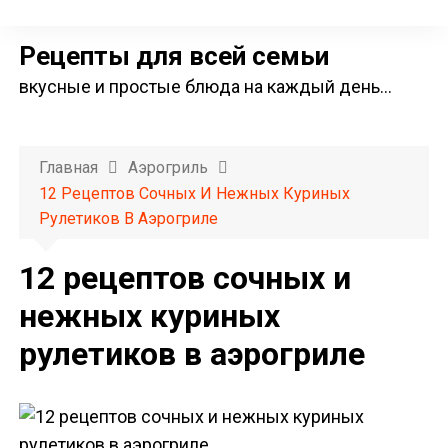
П
е
Рецепты для всей семьи
р
вкусные и простые блюда на каждый день…
е
й
т
Главная
Аэрогриль
и
12 Рецептов Сочных И Нежных Куриных
к
Рулетиков В Аэрогриле
с
о
12 рецептов сочных и
д
нежных куриных
е
рулетиков в аэрогриле
р
ж
и
м