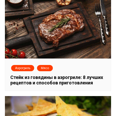
а
п
и
с
я
м
Аэрогриль
Мясо
Стейк из говядины в аэрогриле: 8 лучших
рецептов и способов приготовления