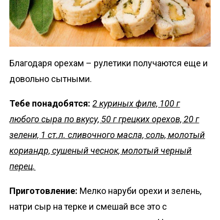
Благодаря орехам – рулетики получаются еще и
довольно сытными.
Тебе понадобятся:
2 куриных филе, 100 г
любого сыра по вкусу, 50 г грецких орехов, 20 г
зелени, 1 ст.л. сливочного масла, соль, молотый
кориандр, сушеный чеснок, молотый черный
перец.
Приготовление:
Мелко наруби орехи и зелень,
натри сыр на терке и смешай все это с