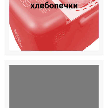
хлебопечки