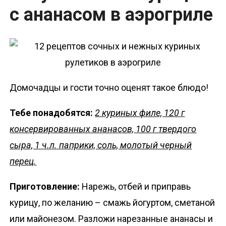
с ананасом в аэрогриле
Домочадцы и гости точно оценят такое блюдо!
Тебе понадобятся:
2 куриных филе, 120 г
консервированных ананасов, 100 г твердого
сыра, 1 ч.л. паприки, соль, молотый черный
перец.
Приготовление:
Нарежь, отбей и приправь
курицу, по желанию – смажь йогуртом, сметаной
или майонезом. Разложи нарезанные ананасы и