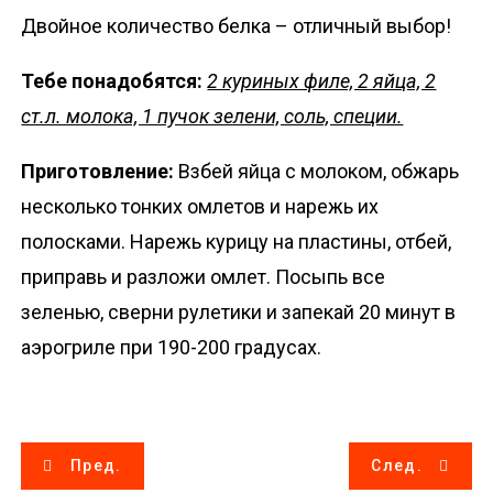
Двойное количество белка – отличный выбор!
Тебе понадобятся:
2 куриных филе, 2 яйца, 2
ст.л. молока, 1 пучок зелени, соль, специи.
Приготовление:
Взбей яйца с молоком, обжарь
несколько тонких омлетов и нарежь их
полосками. Нарежь курицу на пластины, отбей,
приправь и разложи омлет. Посыпь все
зеленью, сверни рулетики и запекай 20 минут в
аэрогриле при 190-200 градусах.
Н
Пред.
След.