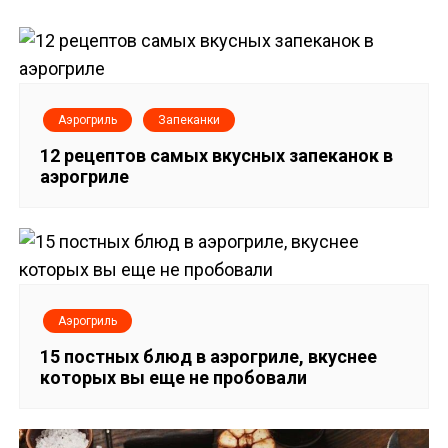
а
в
и
Аэрогриль
Запеканки
г
12 рецептов самых вкусных запеканок в
аэрогриле
а
ц
и
я
Аэрогриль
п
15 постных блюд в аэрогриле, вкуснее
которых вы еще не пробовали
о
з