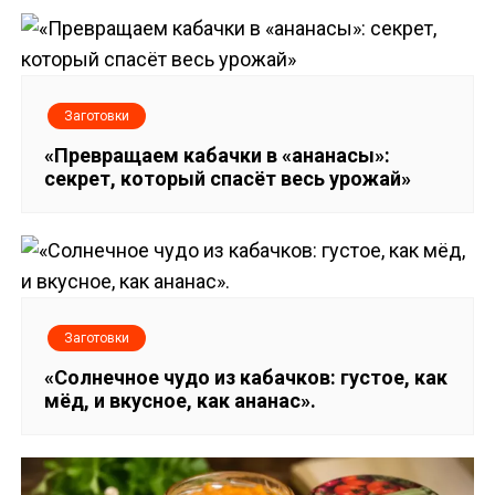
а
в
и
Заготовки
г
«Превращаем кабачки в «ананасы»:
секрет, который спасёт весь урожай»
а
ц
и
я
Заготовки
п
«Солнечное чудо из кабачков: густое, как
мёд, и вкусное, как ананас».
о
з