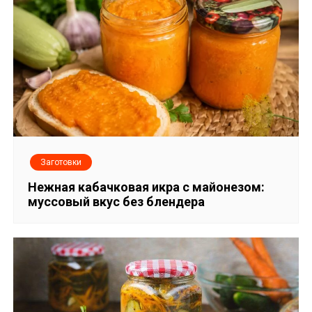
а
п
и
с
я
м
Заготовки
Нежная кабачковая икра с майонезом:
муссовый вкус без блендера