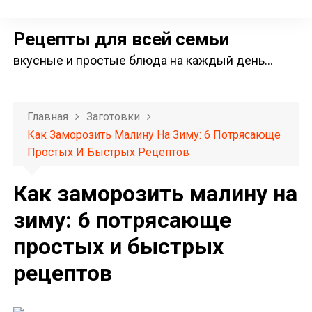
П
е
Рецепты для всей семьи
р
вкусные и простые блюда на каждый день…
е
й
т
Главная
Заготовки
и
Как Заморозить Малину На Зиму: 6 Потрясающе
к
Простых И Быстрых Рецептов
с
о
Как заморозить малину на
д
зиму: 6 потрясающе
е
простых и быстрых
р
ж
рецептов
и
м