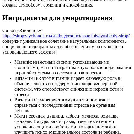
создать атмосферу гармонии и спокойствия.
Ингредиенты для умиротворения
Сироп «Зайчонок»
https://siropzaychonok.ru/catalog/product/uspokaivayushchiy-sirop/
содержит уникальное сочетание натуральных компонентов,
специально подобранных для обеспечения максимального
успокаивающего эффекта:
Магний: известный своими успокаивающими
свойствами, магний играет важную роль в поддержании
нервной системы в состоянии равновесия.
Витамин B6: этот витамин играет ключевую роль в
обмене веществ и поддержании здоровья нервной
системы, что способствует снижению нервозности и
стресса.
Витамин C: укрепляет иммунитет и помогает
справиться с последствиями стресса на организм
ребенка.
Мята перечная, душица, чабрец, мелисса, ромашка,
фенхель: Натуральные травы, известные своими
успокаивающими свойствами, которые помогают
улучшить психо-эмоциональное состояние ребенка.