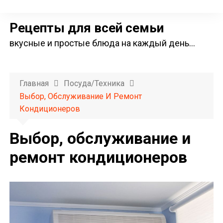
П
е
Рецепты для всей семьи
р
вкусные и простые блюда на каждый день…
е
й
т
Главная
Посуда/техника
и
Выбор, Обслуживание И Ремонт
к
Кондиционеров
с
о
Выбор, обслуживание и
д
ремонт кондиционеров
е
р
ж
и
м