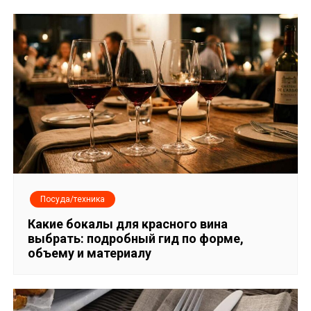
ц
и
я
п
о
з
а
Посуда/техника
п
Какие бокалы для красного вина
выбрать: подробный гид по форме,
и
объему и материалу
с