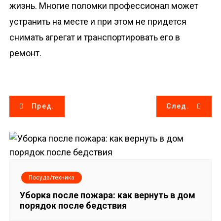
жизнь. Многие поломки профессионал может
устранить на месте и при этом не придется
снимать агрегат и транспортировать его в
ремонт.
Н
Пред.
След.
а
в
и
Посуда/техника
г
Уборка после пожара: как вернуть в дом
порядок после бедствия
а