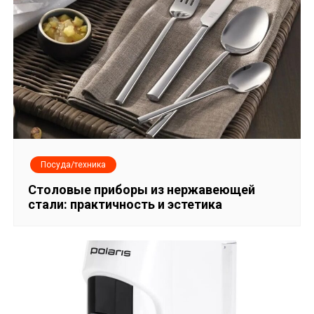
я
м
Посуда/техника
Столовые приборы из нержавеющей
стали: практичность и эстетика