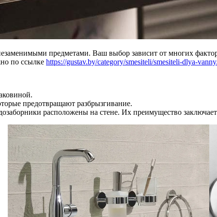
 незаменимыми предметами. Ваш выбор зависит от многих факто
жно по ссылке
https://gustav.by/category/smesiteli/smesiteli-dlya-vanny
аковиной.
оторые предотвращают разбрызгивание.
озаборники расположены на стене. Их преимущество заключается