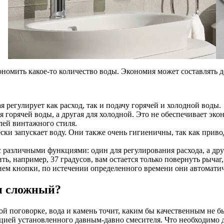
ономить какое-то количество воды. Экономия может составлять 
регулирует как расход, так и подачу горячей и холодной воды.
ля горячей воды, а другая для холодной. Это не обеспечивает эк
лей винтажного стиля.
ки запускает воду. Они также очень гигиеничны, так как приво
с различными функциями: один для регулирования расхода, а др
ть, например, 37 градусов, вам остается только повернуть рыча
ием кнопки, по истечении определенного времени они автомати
и сложный?
ной поговорке, вода и камень точит, каким бы качественным не 
кцией установленного давным-давно смесителя. Что необходимо 