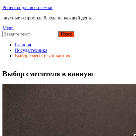
Перейти
Рецепты для всей семьи
к
вкусные и простые блюда на каждый день…
содержимому
Menu
Главная
Посуда/техника
Выбор смесителя в ванную
Выбор смесителя в ванную