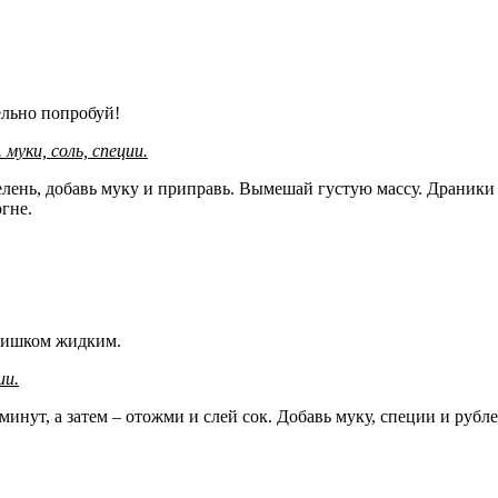
ельно попробуй!
. муки, соль, специи.
 зелень, добавь муку и приправь. Вымешай густую массу. Драни
гне.
слишком жидким.
ии.
минут, а затем – отожми и слей сок. Добавь муку, специи и руб