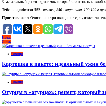
Замечательный рецепт драников, который стоит знать каждой х
Тебе понадобится:
500 г тыквы, 250 г картошки, 100-120 г муки,
Приготовление:
Очисти и натри овощи на терке, измельчи зел
Навигация
Пред.
След.
по
записям
Овощи
Картошка в пакете: идеальный ужин бе
Овощи
Огурцы в «огурцах»: рецепт, который 