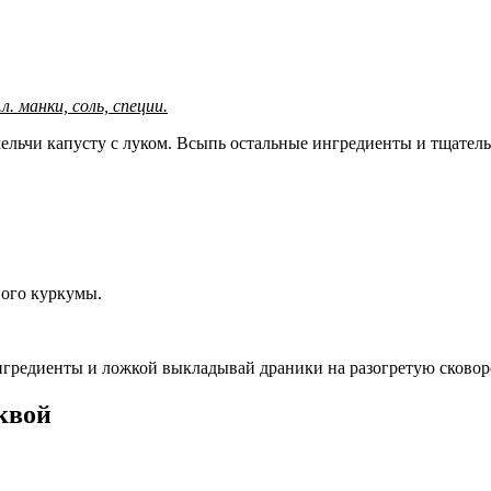
.л. манки, соль, специи.
льчи капусту с луком. Всыпь остальные ингредиенты и тщательн
ного куркумы.
нгредиенты и ложкой выкладывай драники на разогретую сковоро
квой