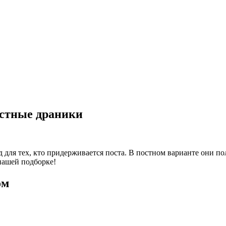
остные драники
ля тех, кто придерживается поста. В постном варианте они пол
нашей подборке!
ом