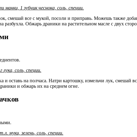
ли манки, 1 зубчик чеснока, соль, специи.
нок, смешай все с мукой, посоли и приправь. Можешь также доб
на разбухла. Обжарь драники на растительном масле с двух сторо
ями
едиентов.
 лука, соль, специи.
 и оставь на полчаса. Натри картошку, измельчи лук, смешай все
раники и обжарь их на среднем огне.
бачков
ными.
.л. муки, зелень, соль, специи.