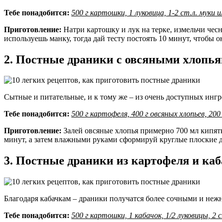
Тебе понадобится:
500 г картошки, 1 луковица, 1-2 ст.л. муки и
Приготовление:
Натри картошку и лук на терке, измельчи чес
используешь манку, тогда дай тесту постоять 10 минут, чтобы о
2. Постные драники с овсяными хлопь
Сытные и питательные, и к тому же – из очень доступных ингр
Тебе понадобится:
500 г картофеля, 400 г овсяных хлопьев, 200 г
Приготовление:
Залей овсяные хлопья примерно 700 мл кипятка
минут, а затем влажными руками сформируй круглые плоские д
3. Постные драники из картофеля и ка
Благодаря кабачкам – драники получатся более сочными и неж
Тебе понадобится:
500 г картошки, 1 кабачок, 1/2 луковицы, 2 ст