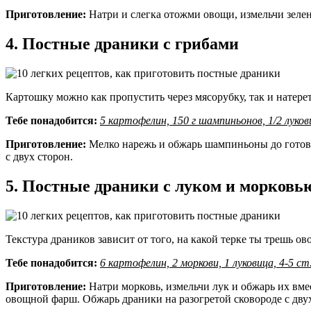
Приготовление:
Натри и слегка отожми овощи, измельчи зелен
4. Постные драники с грибами
Картошку можно как пропустить через мясорубку, так и натерет
Тебе понадобится:
5 картофелин, 150 г шампиньонов, 1/2 луковиц
Приготовление:
Мелко нарежь и обжарь шампиньоны до готовн
с двух сторон.
5. Постные драники с луком и морковь
Текстура драников зависит от того, на какой терке ты трешь ов
Тебе понадобится:
6 картофелин, 2 моркови, 1 луковица, 4-5 ст.
Приготовление:
Натри морковь, измельчи лук и обжарь их вме
овощной фарш. Обжарь драники на разогретой сковороде с двух