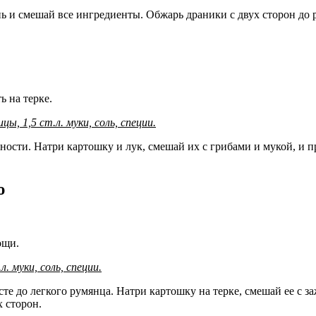
ь и смешай все ингредиенты. Обжарь драники с двух сторон до 
ь на терке.
ы, 1,5 ст.л. муки, соль, специи.
ости. Натри картошку и лук, смешай их с грибами и мукой, и 
ю
ощи.
л. муки, соль, специи.
сте до легкого румянца. Натри картошку на терке, смешай ее с з
 сторон.