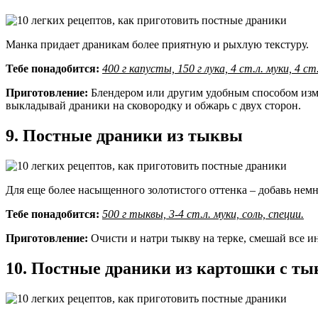
Манка придает драникам более приятную и рыхлую текстуру.
Тебе понадобится:
400 г капусты, 150 г лука, 4 ст.л. муки, 4 ст
Приготовление:
Блендером или другим удобным способом изме
выкладывай драники на сковородку и обжарь с двух сторон.
9. Постные драники из тыквы
Для еще более насыщенного золотистого оттенка – добавь нем
Тебе понадобится:
500 г тыквы, 3-4 ст.л. муки, соль, специи.
Приготовление:
Очисти и натри тыкву на терке, смешай все и
10. Постные драники из картошки с ты