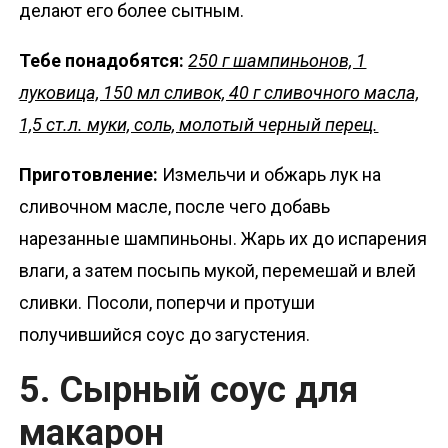
делают его более сытным.
Тебе понадобятся:
250 г шампиньонов, 1
луковица, 150 мл сливок, 40 г сливочного масла,
1,5 ст.л. муки, соль, молотый черный перец.
Приготовление:
Измельчи и обжарь лук на
сливочном масле, после чего добавь
нарезанные шампиньоны. Жарь их до испарения
влаги, а затем посыпь мукой, перемешай и влей
сливки. Посоли, поперчи и протуши
получившийся соус до загустения.
5. Сырный соус для
макарон