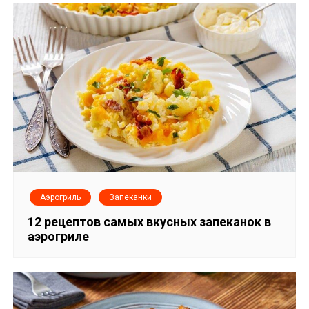
з
а
п
и
с
я
м
Аэрогриль
Запеканки
12 рецептов самых вкусных запеканок в
аэрогриле