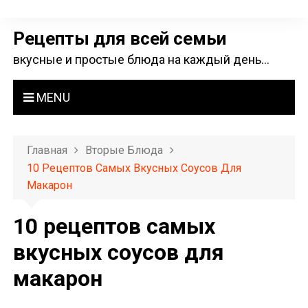
П
е
Рецепты для всей семьи
р
вкусные и простые блюда на каждый день…
е
й
MENU
т
и
к
Главная
Вторые Блюда
с
10 Рецептов Самых Вкусных Соусов Для
о
Макарон
д
е
10 рецептов самых
р
вкусных соусов для
ж
макарон
и
м