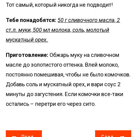
Тот самый, который никогда не подводит!
Тебе понадобятся:
50 г сливочного масла, 2
ст.л. муки, 500 мл молока, соль, молотый
мускатный орех.
Приготовление:
Обжарь муку на сливочном
масле до золотистого оттенка. Влей молоко,
постоянно помешивая, чтобы не было комочков.
Добавь соль и мускатный орех, и вари соус 2
минуты до загустения. Если комочки все-таки
остались – перетри его через сито.
Н
Пред.
След.