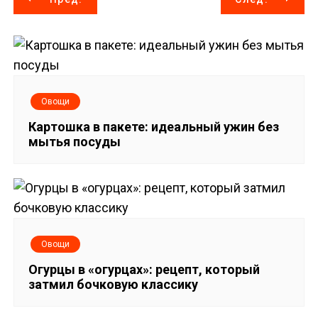
а
в
и
Овощи
г
Картошка в пакете: идеальный ужин без
мытья посуды
а
ц
и
я
Овощи
п
Огурцы в «огурцах»: рецепт, который
затмил бочковую классику
о