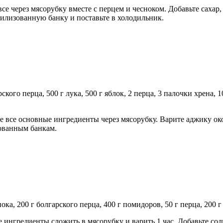
е через мясорубку вместе с перцем и чесноком. Добавьте сахар,
рилизованную банку и поставьте в холодильник.
кого перца, 500 г лука, 500 г яблок, 2 перца, 3 палочки хрена, 10
 все основные ингредиенты через мясорубку. Варите аджику око
зованным банкам.
ока, 200 г болгарского перца, 400 г помидоров, 50 г перца, 200 г л
нгредиенты сложить в мясорубку и варить 1 час. Добавьте соль,