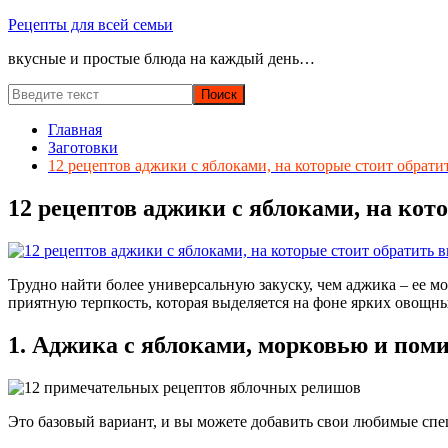
Перейти
Рецепты для всей семьи
к
вкусные и простые блюда на каждый день…
содержимому
Главная
Заготовки
12 рецептов аджики с яблоками, на которые стоит обрат
12 рецептов аджики с яблоками, на кот
Трудно найти более универсальную закуску, чем аджика – ее мо
приятную терпкость, которая выделяется на фоне ярких овощны
1. Аджика с яблоками, морковью и пом
Это базовый вариант, и вы можете добавить свои любимые спе