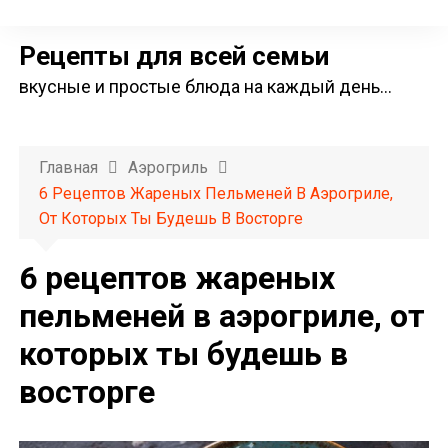
П
е
Рецепты для всей семьи
р
вкусные и простые блюда на каждый день…
е
й
т
Главная
Аэрогриль
и
6 Рецептов Жареных Пельменей В Аэрогриле,
к
От Которых Ты Будешь В Восторге
с
о
6 рецептов жареных
д
пельменей в аэрогриле, от
е
которых ты будешь в
р
ж
восторге
и
м