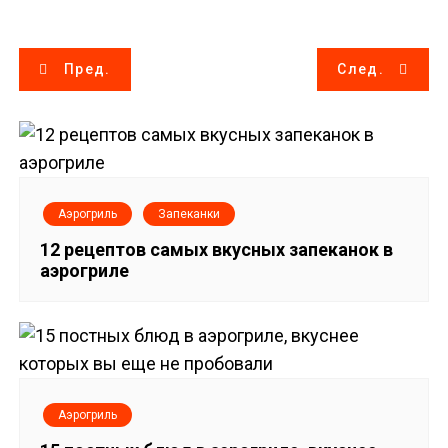
Н
Пред.
След.
а
в
и
Аэрогриль
Запеканки
г
12 рецептов самых вкусных запеканок в
аэрогриле
а
ц
и
я
Аэрогриль