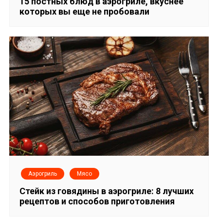
п
15 постных блюд в аэрогриле, вкуснее
которых вы еще не пробовали
о
з
а
п
и
с
я
м
Аэрогриль
Мясо
Стейк из говядины в аэрогриле: 8 лучших
рецептов и способов приготовления