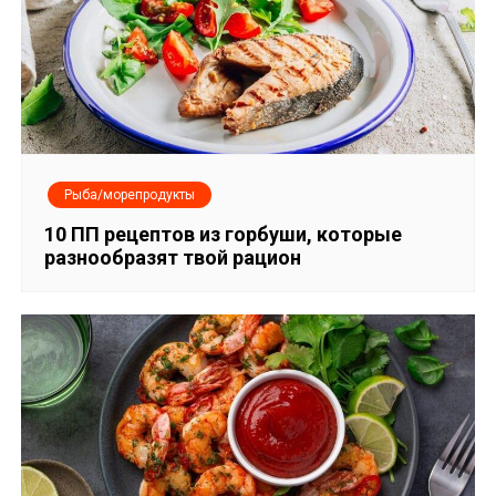
и
с
я
м
Рыба/морепродукты
10 ПП рецептов из горбуши, которые
разнообразят твой рацион