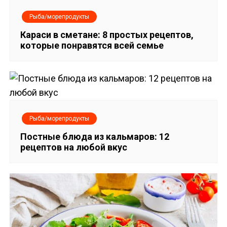
и
Рыба/морепродукты
г
Караси в сметане: 8 простых рецептов,
которые понравятся всей семье
а
ц
и
я
Рыба/морепродукты
п
Постные блюда из кальмаров: 12
рецептов на любой вкус
о
з
а
п