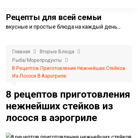
П
е
Рецепты для всей семьи
р
вкусные и простые блюда на каждый день…
е
й
т
Главная
Вторые Блюда
и
Рыба/морепродукты
к
8 Рецептов Приготовления Нежнейших Стейков
с
Из Лосося В Аэрогриле
о
д
8 рецептов приготовления
е
нежнейших стейков из
р
лосося в аэрогриле
ж
и
м