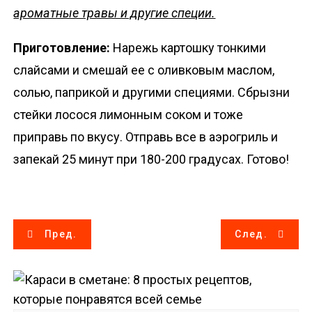
ароматные травы и другие специи.
Приготовление:
Нарежь картошку тонкими
слайсами и смешай ее с оливковым маслом,
солью, паприкой и другими специями. Сбрызни
стейки лосося лимонным соком и тоже
приправь по вкусу. Отправь все в аэрогриль и
запекай 25 минут при 180-200 градусах. Готово!
Н
Пред.
След.
а
в