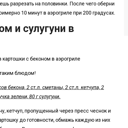
ешь разрезать на половинки. После чего оберни
римерно 10 минут в аэрогриле при 200 градусах.
ом и сулугуни в
 таким блюдом!
ов бекона, 2 ст.л. сметаны, 2 ст.л. кетчупа, 2
учка зелени, 80 г сулугуни.
у, кетчуп, пропущенный через пресс чеснок и
артошку до готовности, обмажь каждую из них