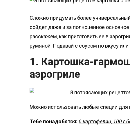
о
м
Сложно придумать более универсальный 
у
сойдет даже и за полноценное основное
расскажем, как приготовить ее в аэрогри
румяной. Подавай с соусом по вкусу ил
1. Картошка-гармош
аэрогриле
Можно использовать любые специи для к
Тебе понадобятся:
6 картофелин, 100 г б