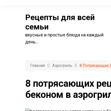
П
е
Рецепты для всей
р
е
семьи
й
вкусные и простые блюда на каждый
т
день…
и
к
с
о
Главная
Аэрогриль
8 Потрясающих 
д
е
8 потрясающих рец
р
беконом в аэрогри
ж
и
м