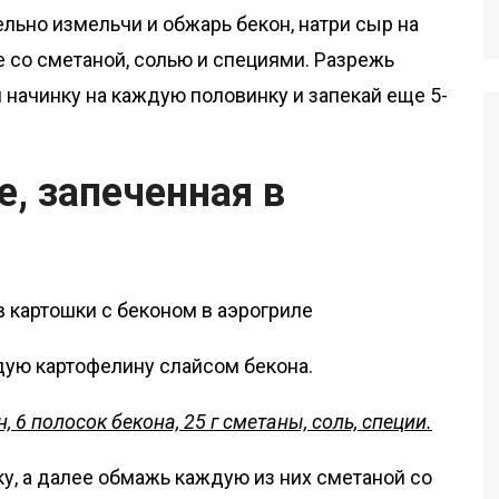
ельно измельчи и обжарь бекон, натри сыр на
е со сметаной, солью и специями. Разрежь
начинку на каждую половинку и запекай еще 5-
е, запеченная в
дую картофелину слайсом бекона.
, 6 полосок бекона, 25 г сметаны, соль, специи.
ку, а далее обмажь каждую из них сметаной со