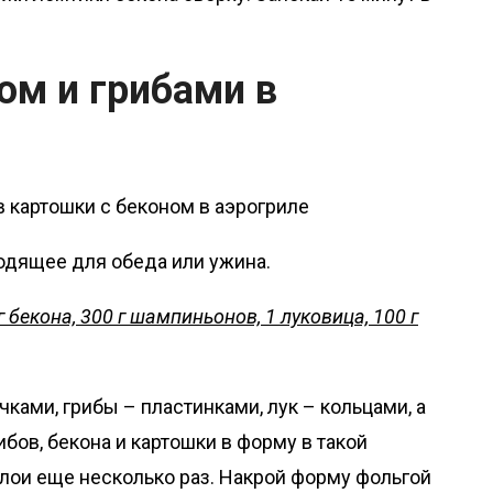
ом и грибами в
одящее для обеда или ужина.
г бекона, 300 г шампиньонов, 1 луковица, 100 г
ами, грибы – пластинками, лук – кольцами, а
ибов, бекона и картошки в форму в такой
слои еще несколько раз. Накрой форму фольгой