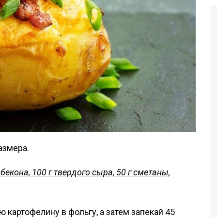
азмера.
бекона, 100 г твердого сыра, 50 г сметаны,
 картофелину в фольгу, а затем запекай 45