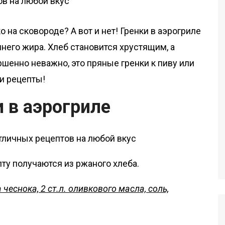
 на сковороде? А вот и нет! Гренки в аэрогриле
него жира. Хлеб становится хрустящим, а
ршенно неважно, это пряные гренки к пиву или
ши рецепты!
и в аэрогриле
ту получаются из ржаного хлеба.
а чеснока, 2 ст.л. оливкового масла, соль,