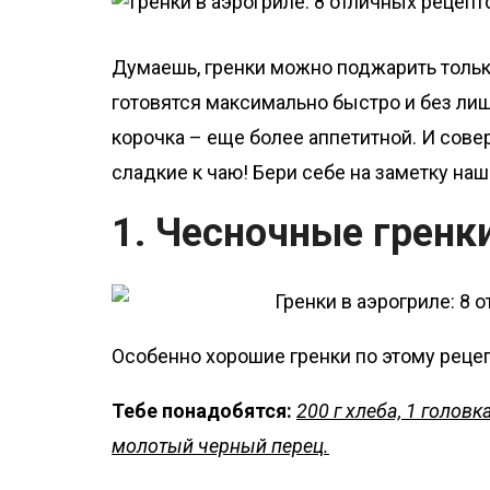
о
м
Думаешь, гренки можно поджарить только
у
готовятся максимально быстро и без лиш
корочка – еще более аппетитной. И сове
сладкие к чаю! Бери себе на заметку на
1. Чесночные гренк
Особенно хорошие гренки по этому рецеп
Тебе понадобятся:
200 г хлеба, 1 головк
молотый черный перец.