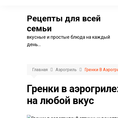
П
е
Рецепты для всей
р
е
семьи
й
вкусные и простые блюда на каждый
т
день…
и
к
с
о
Главная
Аэрогриль
Гренки В Аэрогр
д
е
Гренки в аэрогриле
р
на любой вкус
ж
и
м