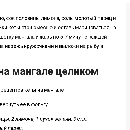
, сок половины лимона, соль, молотый перец и
ки кеты этой смесью и оставь мариноваться на
шетку мангала и жарь по 5-7 минут с каждой
она нарежь кружочками и выложи на рыбу в
 на мангале целиком
вернуть ее в фольгу.
ицы, 2 лимона, 1 пучок зелени, 3 ст.л.
ный перец.