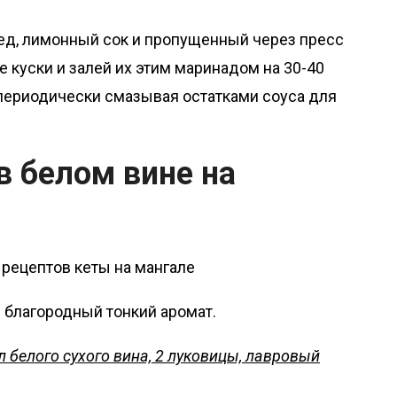
ед, лимонный сок и пропущенный через пресс
 куски и залей их этим маринадом на 30-40
, периодически смазывая остатками соуса для
 в белом вине на
 благородный тонкий аромат.
мл белого сухого вина, 2 луковицы, лавровый