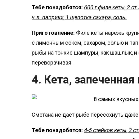
Тебе понадобятся:
600 г филе кеты, 2 ст
ч.л. паприки, 1 щепотка сахара, соль.
Приготовление:
Филе кеты нарежь крупн
с лимонным соком, сахаром, солью и пап
рыбы на тонкие шампуры, как шашлык, и 
переворачивая.
4. Кета, запеченная
Сметана не дает рыбе пересохнуть даже
Тебе понадобятся:
4-5 стейков кеты, 3 с