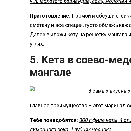
ч.л. молотого кориандра, соль, молотый 
Приготовление:
Промой и обсуши стейк
сметану и все специи, густо обмажь каж
Далее выложи кету на решетку мангала и
углях.
5. Кета в соево-ме
мангале
Главное преимущество – этот маринад с
Тебе понадобятся:
800 г филе кеты, 4 ст.
лимонного сока, 1 зубчик чеснока.