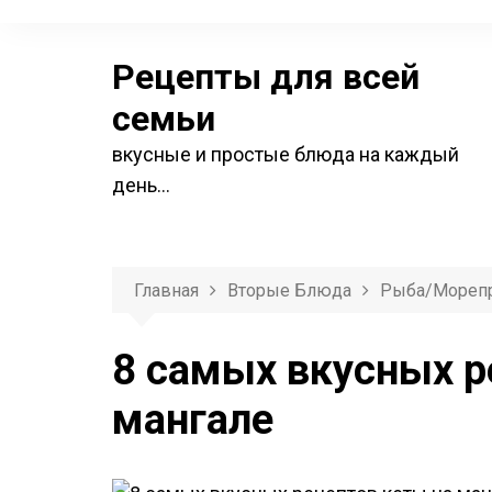
П
е
Рецепты для всей
р
е
семьи
й
вкусные и простые блюда на каждый
т
день…
и
к
с
о
Главная
Вторые Блюда
Рыба/мореп
д
е
8 самых вкусных р
р
мангале
ж
и
м