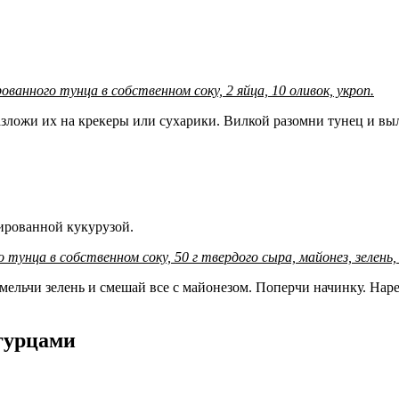
рованного тунца в собственном соку, 2 яйца, 10 оливок, укроп.
зложи их на крекеры или сухарики. Вилкой разомни тунец и выл
вированной кукурузой.
о тунца в собственном соку, 50 г твердого сыра, майонез, зелен
змельчи зелень и смешай все с майонезом. Поперчи начинку. Нар
гурцами