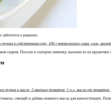
 заботится о рационе.
го тунца в собственном соку, 100 г творожного сыра, соль, моло
ым сыром. Посоли и поперчи начинку, выложи ее на кружочки о
ом
ного тунца в масле, 5 вяленых томатов, 1 ч.л. масла от томатов
томаты, смешай и добавь немного масла для консистенции. Поп