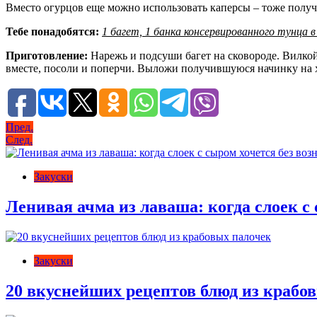
Вместо огурцов еще можно использовать каперсы – тоже получ
Тебе понадобятся:
1 багет, 1 банка консервированного тунца в
Приготовление:
Нарежь и подсуши багет на сковороде. Вилкой
вместе, посоли и поперчи. Выложи получившуюся начинку на хл
Навигация
Пред.
След.
по
записям
Закуски
Ленивая ачма из лаваша: когда слоек с 
Закуски
20 вкуснейших рецептов блюд из крабо