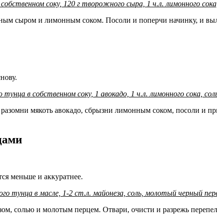
 собственном соку, 120 г творожного сыра, 1 ч.л. лимонного сок
ным сыром и лимонным соком. Посоли и поперчи начинку, и выл
нову.
 тунца в собственном соку, 1 авокадо, 1 ч.л. лимонного сока, соль
разомни мякоть авокадо, сбрызни лимонным соком, посоли и при
цами
ся меньше и аккуратнее.
ого тунца в масле, 1-2 ст.л. майонеза, соль, молотый черный пер
ом, солью и молотым перцем. Отвари, очисти и разрежь перепел