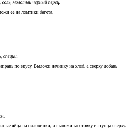
а, соль, молотый черный перец.
ожи ее на ломтики багета.
, специи.
правь по вкусу. Выложи начинку на хлеб, а сверху добавь
ец.
иные яйца на половинки, и выложи заготовку из тунца сверху.