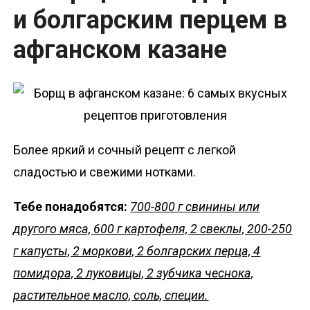
и болгарским перцем в
афганском казане
Более яркий и сочный рецепт с легкой
сладостью и свежими нотками.
Тебе понадобятся:
700-800 г свинины или
другого мяса, 600 г картофеля, 2 свеклы, 200-250
г капусты, 2 моркови, 2 болгарских перца, 4
помидора, 2 луковицы, 2 зубчика чеснока,
растительное масло, соль, специи.