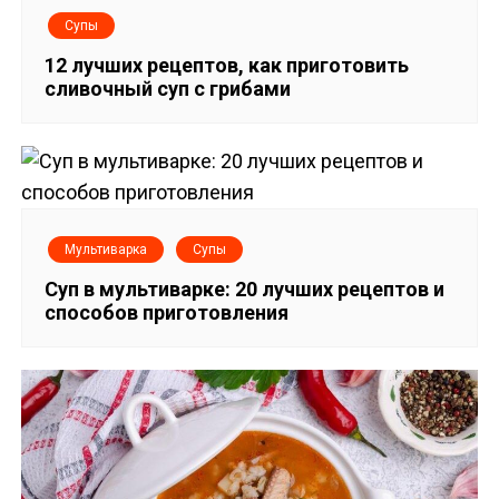
и
Супы
г
12 лучших рецептов, как приготовить
сливочный суп с грибами
а
ц
и
я
Мультиварка
Супы
п
Суп в мультиварке: 20 лучших рецептов и
способов приготовления
о
з
а
п