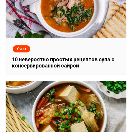
и
с
я
м
Супы
10 невероятно простых рецептов супа с
консервированной сайрой