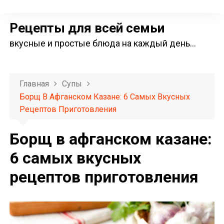
П
е
Рецепты для всей семьи
р
вкусные и простые блюда на каждый день…
е
й
т
Главная
Супы
и
Борщ В Афганском Казане: 6 Самых Вкусных
к
Рецептов Приготовления
с
о
Борщ в афганском казане:
д
6 самых вкусных
е
рецептов приготовления
р
ж
и
м