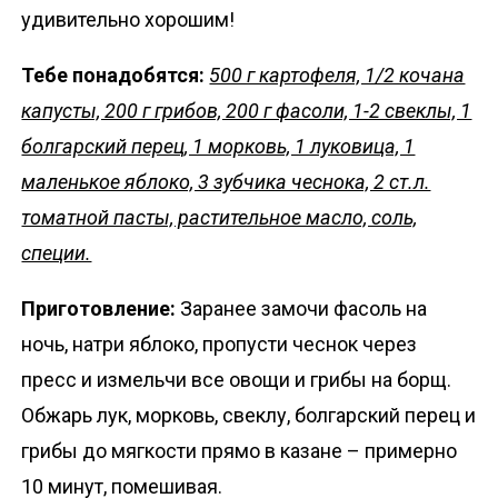
удивительно хорошим!
Тебе понадобятся:
500 г картофеля, 1/2 кочана
капусты, 200 г грибов, 200 г фасоли, 1-2 свеклы, 1
болгарский перец, 1 морковь, 1 луковица, 1
маленькое яблоко, 3 зубчика чеснока, 2 ст.л.
томатной пасты, растительное масло, соль,
специи.
Приготовление:
Заранее замочи фасоль на
ночь, натри яблоко, пропусти чеснок через
пресс и измельчи все овощи и грибы на борщ.
Обжарь лук, морковь, свеклу, болгарский перец и
грибы до мягкости прямо в казане – примерно
10 минут, помешивая.