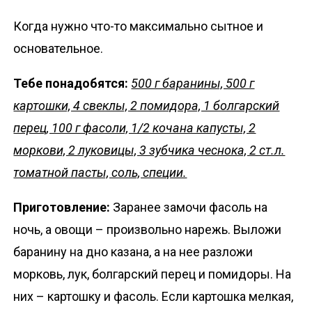
Когда нужно что-то максимально сытное и
основательное.
Тебе понадобятся:
500 г баранины, 500 г
картошки, 4 свеклы, 2 помидора, 1 болгарский
перец, 100 г фасоли, 1/2 кочана капусты, 2
моркови, 2 луковицы, 3 зубчика чеснока, 2 ст.л.
томатной пасты, соль, специи.
Приготовление:
Заранее замочи фасоль на
ночь, а овощи – произвольно нарежь. Выложи
баранину на дно казана, а на нее разложи
морковь, лук, болгарский перец и помидоры. На
них – картошку и фасоль. Если картошка мелкая,