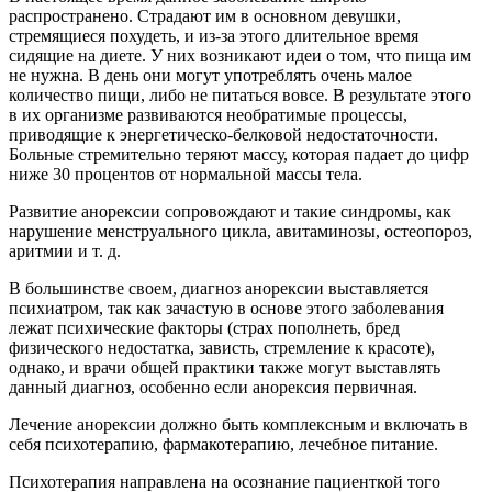
распространено. Страдают им в основном девушки,
стремящиеся похудеть, и из-за этого длительное время
сидящие на диете. У них возникают идеи о том, что пища им
не нужна. В день они могут употреблять очень малое
количество пищи, либо не питаться вовсе. В результате этого
в их организме развиваются необратимые процессы,
приводящие к энергетическо-белковой недостаточности.
Больные стремительно теряют массу, которая падает до цифр
ниже 30 процентов от нормальной массы тела.
Развитие анорексии сопровождают и такие синдромы, как
нарушение менструального цикла, авитаминозы, остеопороз,
аритмии и т. д.
В большинстве своем, диагноз анорексии выставляется
психиатром, так как зачастую в основе этого заболевания
лежат психические факторы (страх пополнеть, бред
физического недостатка, зависть, стремление к красоте),
однако, и врачи общей практики также могут выставлять
данный диагноз, особенно если анорексия первичная.
Лечение анорексии должно быть комплексным и включать в
себя психотерапию, фармакотерапию, лечебное питание.
Психотерапия направлена на осознание пациенткой того