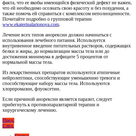
факта, что ее якобы имеющийся физический дефект не важен,
что ей необходимо осознать свою красоту и без похудения, а
также помочь ей справиться с комплексом неполноценности.
Почитайте подробно о групповой терапии
www.ekaterinalarionova.com
.
Лечение всех типов анорексии должно начинаться с
использования лечебного питания. Используется
внутривенное введение питательных растворов, содержащих
белки и жиры, до нормализации массы тела или до
достижения минимума в дефиците 5 процентов от
нормальной массы тела.
Из лекарственных препаратов используются атипичные
нейролептики, способствующие уменьшению тревоги и
способствующие набору массы тела. Используются
хлорпромазин, флуоксетин.
Если причиной анорексии является паразит, следует
прибегнуть к противопаразитарной терапии и
хирургическому лечению.
Навигация
Пред.
След.
по