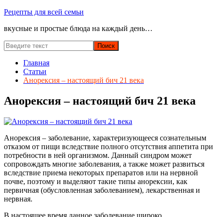
Перейти
Рецепты для всей семьи
к
вкусные и простые блюда на каждый день…
содержимому
Главная
Статьи
Анорексия – настоящий бич 21 века
Анорексия – настоящий бич 21 века
Анорексия – заболевание, характеризующееся сознательным
отказом от пищи вследствие полного отсутствия аппетита при
потребности в ней организмом. Данный синдром может
сопровождать многие заболевания, а также может развиться
вследствие приема некоторых препаратов или на нервной
почве, поэтому и выделяют такие типы анорексии, как
первичная (обусловленная заболеванием), лекарственная и
нервная.
В настоящее время данное заболевание широко