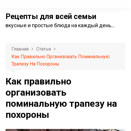
П
е
Рецепты для всей семьи
р
вкусные и простые блюда на каждый день…
е
й
т
Главная
Статьи
и
Как Правильно Организовать Поминальную
к
Трапезу На Похороны
с
о
Как правильно
д
организовать
е
поминальную трапезу на
р
ж
похороны
и
м