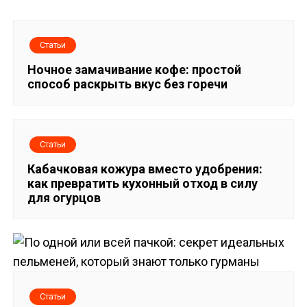
а
в
Статьи
и
Ночное замачивание кофе: простой
способ раскрыть вкус без горечи
г
а
Статьи
ц
Кабачковая кожура вместо удобрения:
и
как превратить кухонный отход в силу
для огурцов
я
п
о
Статьи