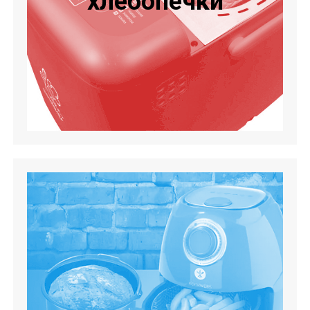
хлебопечки