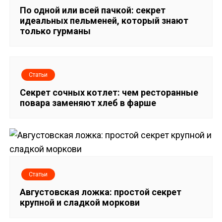
з
По одной или всей пачкой: секрет
а
идеальных пельменей, который знают
только гурманы
п
и
Статьи
с
Секрет сочных котлет: чем ресторанные
я
повара заменяют хлеб в фарше
м
Статьи
Августовская ложка: простой секрет
крупной и сладкой моркови