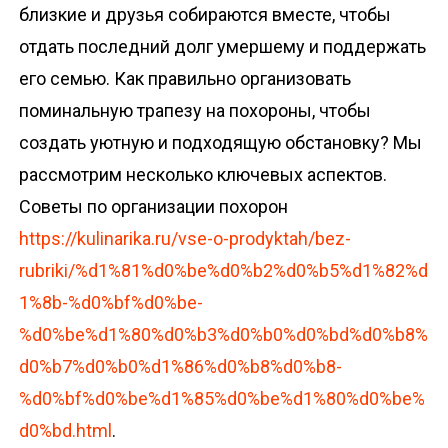
близкие и друзья собираются вместе, чтобы
отдать последний долг умершему и поддержать
его семью. Как правильно организовать
поминальную трапезу на похороны, чтобы
создать уютную и подходящую обстановку? Мы
рассмотрим несколько ключевых аспектов.
Советы по организации похорон
https://kulinarika.ru/vse-o-prodyktah/bez-
rubriki/%d1%81%d0%be%d0%b2%d0%b5%d1%82%d
1%8b-%d0%bf%d0%be-
%d0%be%d1%80%d0%b3%d0%b0%d0%bd%d0%b8%
d0%b7%d0%b0%d1%86%d0%b8%d0%b8-
%d0%bf%d0%be%d1%85%d0%be%d1%80%d0%be%
d0%bd.html
.