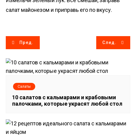
Измельчи зеленый лук. Все смешай, заправь
салат майонезом и приправь его по вкусу.
Н
Пред.
След.
а
в
и
Салаты
г
10 салатов с кальмарами и крабовыми
палочками, которые украсят любой стол
а
ц
и