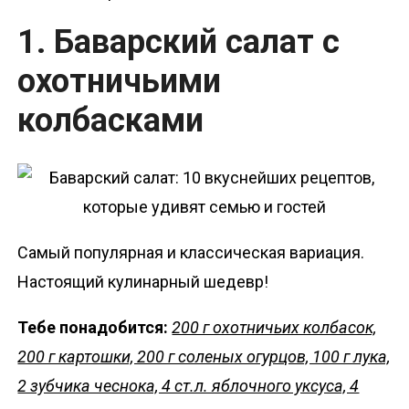
1. Баварский салат с
охотничьими
колбасками
Самый популярная и классическая вариация.
Настоящий кулинарный шедевр!
Тебе понадобится:
200 г охотничьих колбасок,
200 г картошки, 200 г соленых огурцов, 100 г лука,
2 зубчика чеснока, 4 ст.л. яблочного уксуса, 4