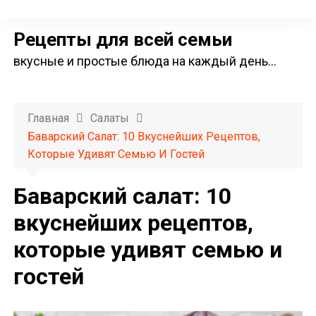
П
е
Рецепты для всей семьи
р
вкусные и простые блюда на каждый день…
е
й
т
Главная
Салаты
и
Баварский Салат: 10 Вкуснейших Рецептов,
к
Которые Удивят Семью И Гостей
с
о
Баварский салат: 10
д
вкуснейших рецептов,
е
которые удивят семью и
р
ж
гостей
и
м