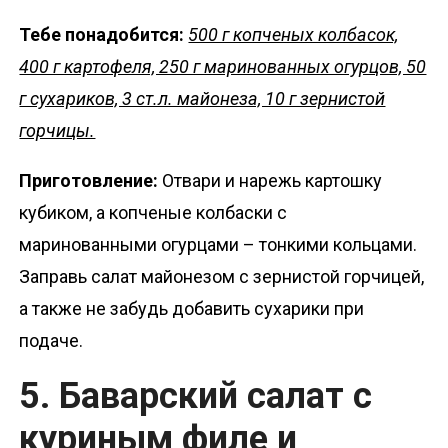
Тебе понадобится:
500 г копченых колбасок,
400 г картофеля, 250 г маринованных огурцов, 50
г сухариков, 3 ст.л. майонеза, 10 г зернистой
горчицы.
Приготовление:
Отвари и нарежь картошку
кубиком, а копченые колбаски с
маринованными огурцами – тонкими кольцами.
Заправь салат майонезом с зернистой горчицей,
а также не забудь добавить сухарики при
подаче.
5. Баварский салат с
куриным филе и