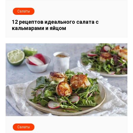
я
Салаты
п
12 рецептов идеального салата с
кальмарами и яйцом
о
з
а
п
и
с
я
м
Салаты