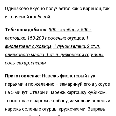
Одинаково вкусно получается как с вареной, так
и копченой колбасой.
Тебе понадобится:
300 г колбасы, 500 г
картошки, 150-200 г соленых огурцов, 1
фиолетовая луковица, 1 пучок зелени, 2 ст.л.
оливкового масла, 1 ст.л. дижонской горчицы,
соль, сахар, специи.
Приготовление:
Нарежь фиолетовый лук
перьями и по желанию – замаринуй его в уксусе
на 5 минут. Отвари и нарежь картошку кубиком,
точно так же нарежь колбасу, измельчи зелень и
нарежь соленые огурцы кружочками. Заправь