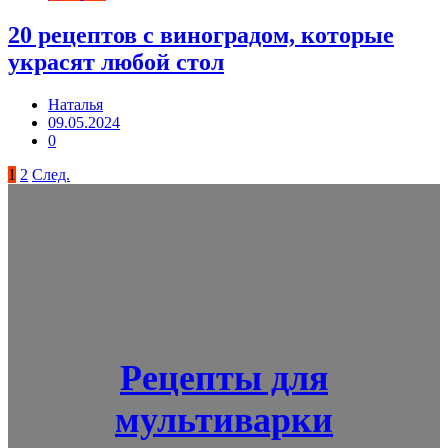
20 рецептов с виноградом, которые
украсят любой стол
Наталья
09.05.2024
0
Пагинация
1
2
След.
записей
Рецепты для
мультиварки