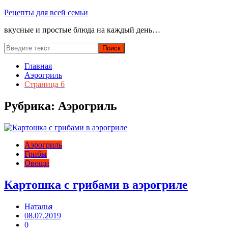
Перейти
Рецепты для всей семьи
к
вкусные и простые блюда на каждый день…
содержимому
Главная
Аэрогриль
Страница 6
Рубрика:
Аэрогриль
Аэрогриль
Грибы
Овощи
Картошка с грибами в аэрогриле
Наталья
08.07.2019
0