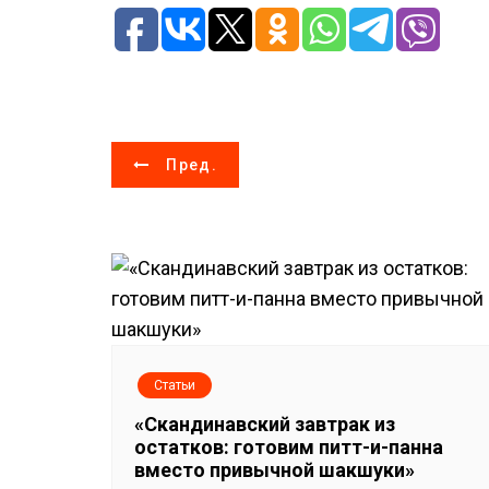
Н
Пред.
а
в
и
г
а
Статьи
«Скандинавский завтрак из
ц
остатков: готовим питт-и-панна
вместо привычной шакшуки»