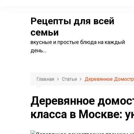
П
е
Рецепты для всей
р
е
семьи
й
вкусные и простые блюда на каждый
т
день…
и
к
с
о
Главная
Статьи
Деревянное Домостр
д
е
Деревянное домос
р
класса в Москве: 
ж
и
м