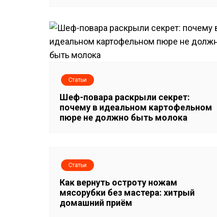
и
я
п
о
з
Статьи
Шеф-повара раскрыли секрет:
а
почему в идеальном картофельном
пюре не должно быть молока
п
и
с
Статьи
Как вернуть остроту ножам
я
мясорубки без мастера: хитрый
домашний приём
м