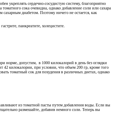
обен укреплять сердечно-сосудистую систему, благоприятно
 томатного сока очевидна, однако добавление соли или сахара
м сахарным диабетом. Поэтому ничего не остается, как
 гастрите, панкреатите, холецистите.
и норме, допустим, в 1000 килокалорий в день без оглядки
т 42 килокалории, при условии, что объем 200 гр, кроме того
зовать томатный сок для похудения
в различных диетах, однако
анавливают из томатной пасты путем добавления воды. Если вы
 тщательно размешайте, добавив немного соли. Теперь вы