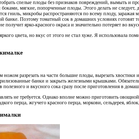
обрать спелые плоды без признаков повреждений, вымыть и про
 боками, мягкие, попорченные плоды. Этого делать не следует,
ся гниль, микробы распространяются по всему плоду, заражая м
ой банке. Поэтому томатный сок в домашних условиях готовят т
е получит ярко-красного окраса и значительно потеряет во вкус
 яркого цвета, но вкус от этого не стал хуже. Я использовала 
ыжималке
м ножом разрезать на части большие плоды, вырезать хвостики 
стерилизованные банки и закрыть железными крышками. Обязател
ов полезного и вкусного сока сразу после приготовления в дома
авлять не требуется. Однако вполне можно приготовить овощной 
дкого перца, жгучего красного перца, моркови, сельдерея, яблок
жималки