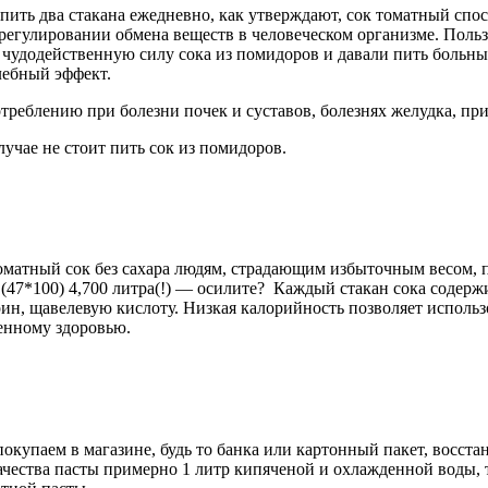
ть два стакана ежедневно, как утверждают, сок томатный спос
регулировании обмена веществ в человеческом организме. Польза
 чудодейственную силу сока из помидоров и давали пить больны
лебный эффект.
треблению при болезни почек и суставов, болезнях желудка, при
лучае не стоит пить сок из помидоров.
матный сок без сахара
людям, страдающим избыточным весом, пр
 (47*100) 4,700 литра(!) — осилите? Каждый стакан сока содержи
пурин, щавелевую кислоту. Низкая калорийность позволяет исполь
венному здоровью.
окупаем в магазине, будь то банка или картонный пакет, восст
качества пасты примерно 1 литр кипяченой и охлажденной воды,