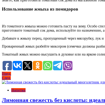
знаете, как приготовить томатный сок дома из магазинной том
Использование жмыха из помидоров
Из томатного жмыха можно готовить пасту на зиму. Особо спел
приготовите томатный сок дома, используйте по назначению, 
Добавьте к жмыху перец, пропущенный через мясорубку, лук и 
Проваренный жмых разбейте миксером (семечки должны разбить
Томатный жмых можно высушить в духовке или на ярком солн
Навигация
Пред.
След.
по
записям
Напитки
Лимонная свежесть без кислоты: идеа