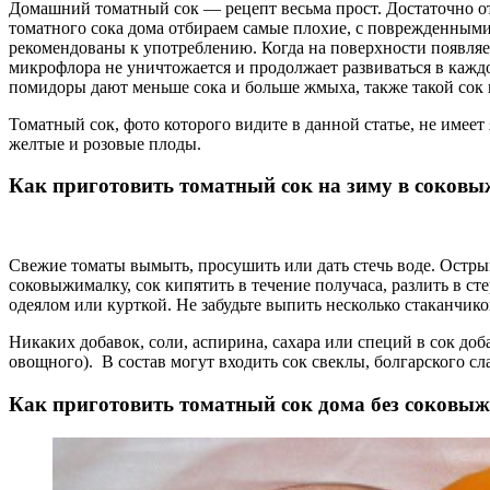
Домашний томатный сок — рецепт весьма прост. Достаточно от
томатного сока дома отбираем самые плохие, с поврежденными
рекомендованы к употреблению. Когда на поверхности появляет
микрофлора не уничтожается и продолжает развиваться в кажд
помидоры дают меньше сока и больше жмыха, также такой сок н
Томатный сок, фото которого видите в данной статье, не имеет
желтые и розовые плоды.
Как приготовить томатный сок на зиму в соков
Свежие томаты вымыть, просушить или дать стечь воде. Остры
соковыжималку, сок кипятить в течение получаса, разлить в 
одеялом или курткой. Не забудьте выпить несколько стаканчик
Никаких добавок, соли, аспирина, сахара или специй в сок доб
овощного). В состав могут входить сок свеклы, болгарского сла
Как приготовить томатный сок дома без соковы