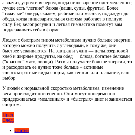
а значит, утром и вечером, когда пищеварение идет медленнее,
лучше есть “легкие” блюда (каши, супы, фрукты). Более
“тяжелые” блюда, скажем, рыбные или мясные, подождут до
обеда, когда пищеварительная система работает в полную
силу. Бег, велопрогулки и легкая гимнастика помогут вам
поддерживать себя в форме.
Людям с быстрым типом метаболизма нужно больше энергии,
которую можно получить с углеводами, к тому же, они
быстрее усваиваются. На завтрак и ужин — цельнозерновой
хлеб и жирные продукты, на обед — блюда, богатые белками
(”красное” мясо, овощи). Раз вы получаете больше энергии, то
и расходовать ее нужно тоже больше – активные,
энергозатратные виды спорта, как теннис или плавание, ваш
выбор.
У людей с нормальной скоростью метаболизма, изменение
веса происходит постепенно. Они могут попеременно
придерживаться «медленных» и «быстрых» диет и заниматься
спортом.
Навигация
Пред.
След.
по
Статьи
записям