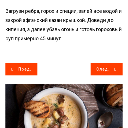
Загрузи ребра, горох и специи, залей все водой и
закрой афганский казан крышкой. Доведи до
кипения, а далее убавь огонь и готовь гороховый
суп примерно 45 минут.
Н
Пред.
След.
а
в
и
г