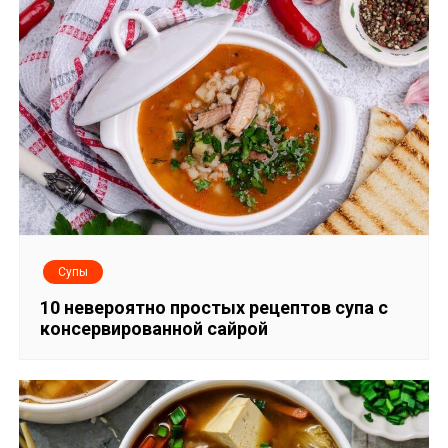
я
м
Супы
10 невероятно простых рецептов супа с
консервированной сайрой