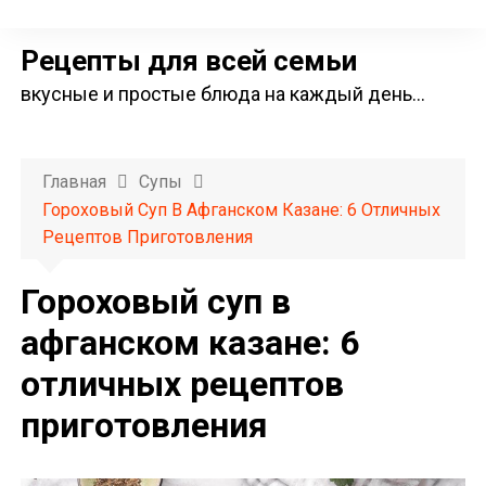
П
е
Рецепты для всей семьи
р
вкусные и простые блюда на каждый день…
е
й
т
Главная
Супы
и
Гороховый Суп В Афганском Казане: 6 Отличных
к
Рецептов Приготовления
с
о
Гороховый суп в
д
афганском казане: 6
е
отличных рецептов
р
ж
приготовления
и
м