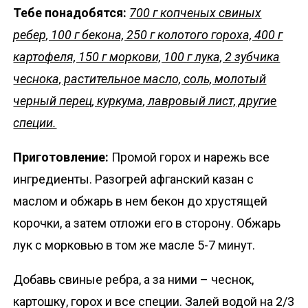
Тебе понадобятся:
700 г копченых свиных
ребер, 100 г бекона, 250 г колотого гороха, 400 г
картофеля, 150 г моркови, 100 г лука, 2 зубчика
чеснока, растительное масло, соль, молотый
черный перец, куркума, лавровый лист, другие
специи.
Приготовление:
Промой горох и нарежь все
ингредиенты. Разогрей афганский казан с
маслом и обжарь в нем бекон до хрустящей
корочки, а затем отложи его в сторону. Обжарь
лук с морковью в том же масле 5-7 минут.
Добавь свиные ребра, а за ними – чеснок,
картошку, горох и все специи. Залей водой на 2/3