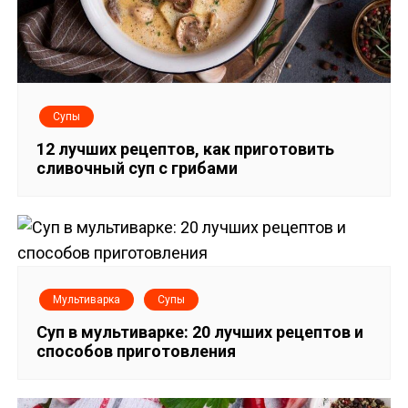
а
ц
и
я
Супы
12 лучших рецептов, как приготовить
п
сливочный суп с грибами
о
з
а
Мультиварка
Супы
п
Суп в мультиварке: 20 лучших рецептов и
и
способов приготовления
с