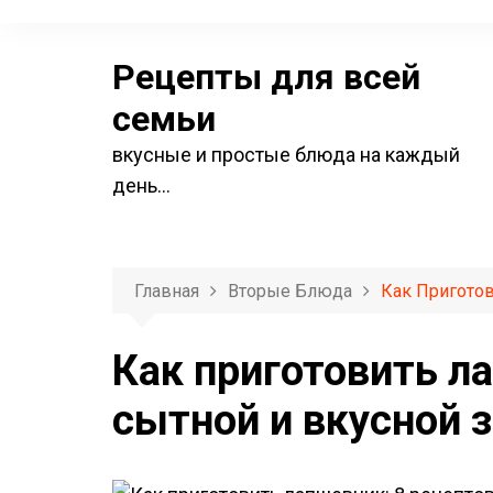
П
е
Рецепты для всей
р
е
семьи
й
вкусные и простые блюда на каждый
т
день…
и
к
с
о
Главная
Вторые Блюда
Как Приготов
д
е
Как приготовить л
р
сытной и вкусной 
ж
и
м