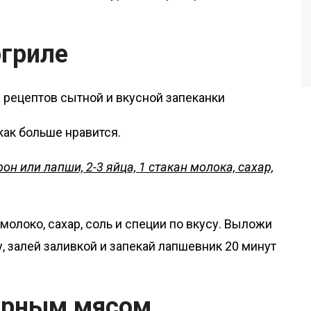
огриле
как больше нравится.
он или лапши, 2-3 яйца, 1 стакан молока, сахар,
олоко, сахар, соль и специи по вкусу. Выложи
 залей заливкой и запекай лапшевник 20 минут
варным мясом