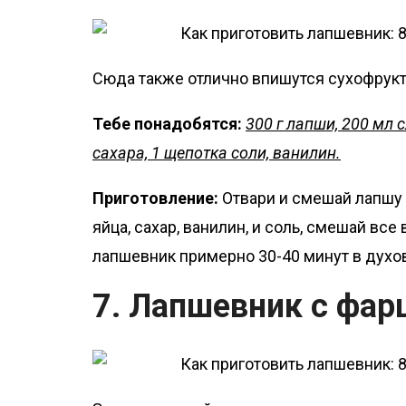
Сюда также отлично впишутся сухофрукты
Тебе понадобятся:
300 г лапши, 200 мл с
сахара, 1 щепотка соли, ванилин.
Приготовление:
Отвари и смешай лапшу 
яйца, сахар, ванилин, и соль, смешай вс
лапшевник примерно 30-40 минут в духов
7. Лапшевник с фа