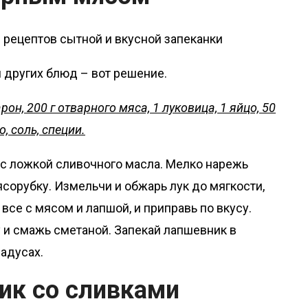
и других блюд – вот решение.
он, 200 г отварного мяса, 1 луковица, 1 яйцо, 50
, соль, специи.
с ложкой сливочного масла. Мелко нарежь
ясорубку. Измельчи и обжарь лук до мягкости,
все с мясом и лапшой, и приправь по вкусу.
и смажь сметаной. Запекай лапшевник в
радусах.
ик со сливками