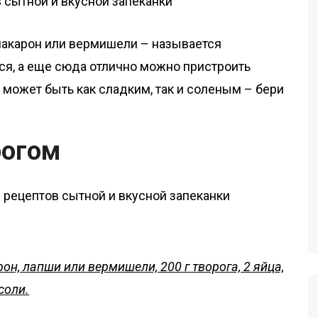
макарон или вермишели – называется
ся, а еще сюда отлично можно пристроить
может быть как сладким, так и соленым – бери
рогом
он, лапши или вермишели, 200 г творога, 2 яйца,
 соли.