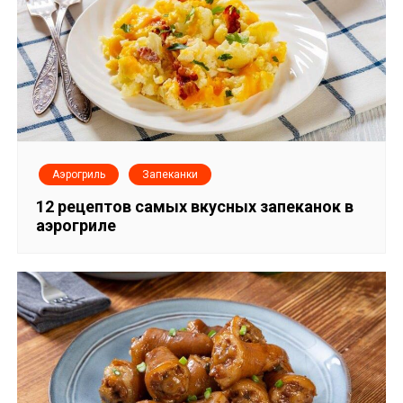
п
и
с
я
м
Аэрогриль
Запеканки
12 рецептов самых вкусных запеканок в
аэрогриле