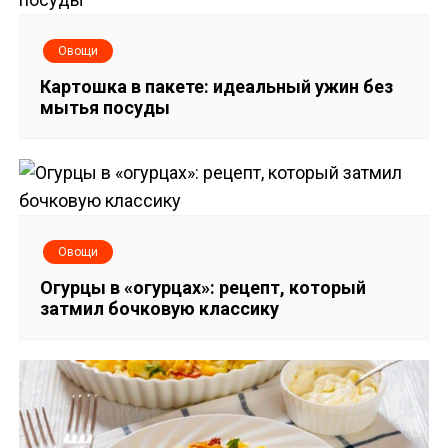
и
Овощи
г
Картошка в пакете: идеальный ужин без
мытья посуды
а
ц
и
я
Овощи
п
Огурцы в «огурцах»: рецепт, который
затмил бочковую классику
о
з
а