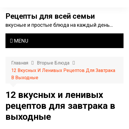
П
е
Рецепты для всей семьи
р
вкусные и простые блюда на каждый день…
е
й
MENU
т
и
к
Главная
Вторые Блюда
с
12 Вкусных И Ленивых Рецептов Для Завтрака
о
В Выходные
д
е
12 вкусных и ленивых
р
рецептов для завтрака в
ж
выходные
и
м