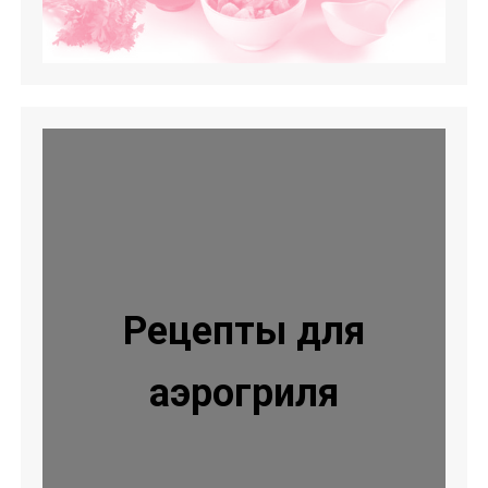
Рецепты для
аэрогриля