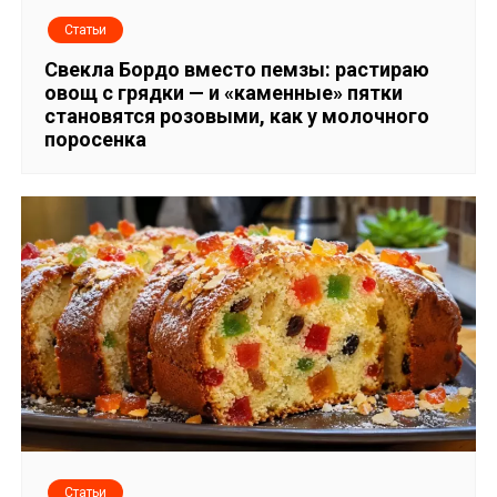
я
Статьи
м
Свекла Бордо вместо пемзы: растираю
овощ с грядки — и «каменные» пятки
становятся розовыми, как у молочного
поросенка
Статьи