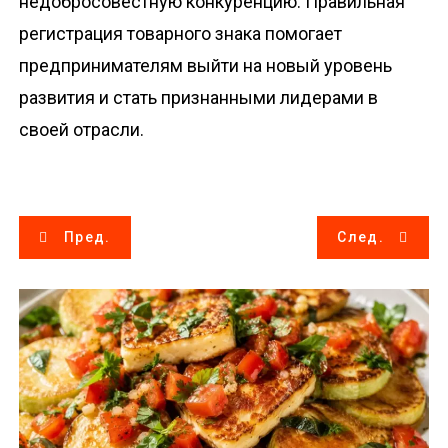
недобросовестную конкуренцию. Правильная
регистрация товарного знака помогает
предпринимателям выйти на новый уровень
развития и стать признанными лидерами в
своей отрасли.
Н
Пред.
След.
а
в
и
г