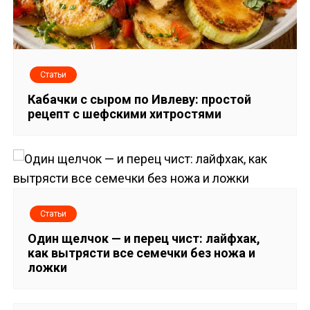
а
ц
и
Статьи
я
Кабачки с сыром по Ивлеву: простой
п
рецепт с шефскими хитростями
о
з
а
Статьи
п
Один щелчок — и перец чист: лайфхак,
как вытрясти все семечки без ножа и
и
ложки
с