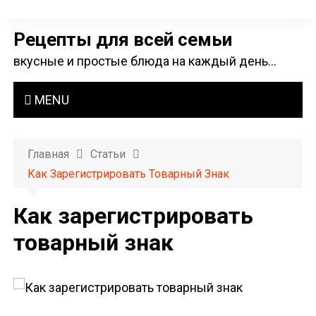
П
е
Рецепты для всей семьи
р
вкусные и простые блюда на каждый день…
е
й
MENU
т
и
к
Главная
Статьи
с
Как Зарегистрировать Товарный Знак
о
д
Как зарегистрировать
е
товарный знак
р
ж
и
м