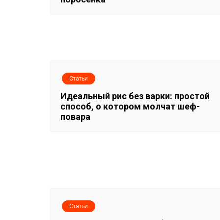
ц
и
я
п
Статьи
о
Идеальный рис без варки: простой
способ, о котором молчат шеф-
з
повара
а
п
и
с
Статьи
я