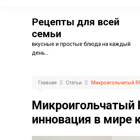
П
е
Рецепты для всей
р
е
семьи
й
вкусные и простые блюда на каждый
т
день…
и
к
с
о
Главная
Статьи
Микроигольчатый RF
д
е
Микроигольчатый 
р
инновация в мире 
ж
и
м