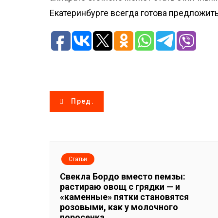
Екатеринбурге всегда готова предложит
Н
Пред.
а
в
и
Статьи
Свекла Бордо вместо пемзы:
г
растираю овощ с грядки — и
«каменные» пятки становятся
а
розовыми, как у молочного
поросенка