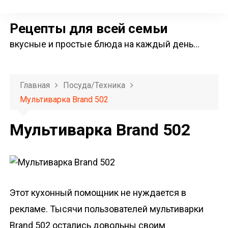
П
е
Рецепты для всей семьи
р
вкусные и простые блюда на каждый день…
е
й
т
Главная
Посуда/техника
и
Мультиварка Brand 502
к
с
Мультиварка Brand 502
о
д
е
р
ж
Этот кухонный помощник не нуждается в
и
рекламе. Тысячи пользователей мультиварки
м
Brand 502 остались довольны своим