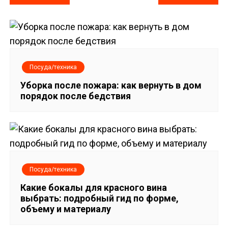
а
в
и
Посуда/техника
г
Уборка после пожара: как вернуть в дом
порядок после бедствия
а
ц
и
я
Посуда/техника
п
Какие бокалы для красного вина
выбрать: подробный гид по форме,
о
объему и материалу