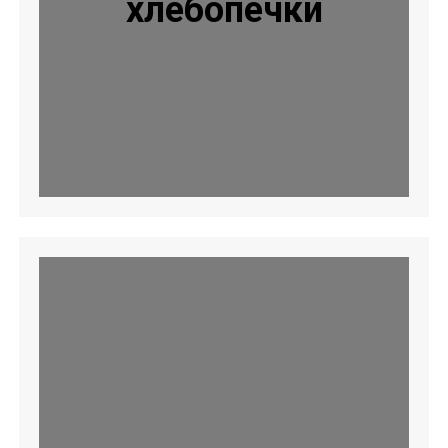
хлебопечки