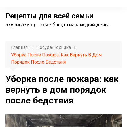
П
е
Рецепты для всей семьи
р
вкусные и простые блюда на каждый день…
е
й
т
Главная
Посуда/техника
и
Уборка После Пожара: Как Вернуть В Дом
к
Порядок После Бедствия
с
о
Уборка после пожара: как
д
вернуть в дом порядок
е
после бедствия
р
ж
и
м