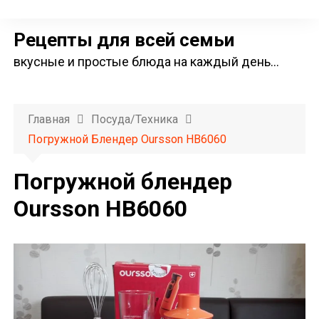
П
е
Рецепты для всей семьи
р
вкусные и простые блюда на каждый день…
е
й
т
Главная
Посуда/техника
и
Погружной Блендер Oursson HB6060
к
с
Погружной блендер
о
Oursson HB6060
д
е
р
ж
и
м