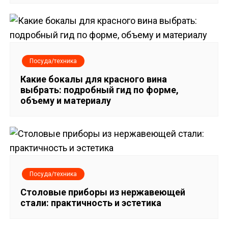
ц
и
я
Посуда/техника
п
Какие бокалы для красного вина
выбрать: подробный гид по форме,
о
объему и материалу
з
а
п
Посуда/техника
и
Столовые приборы из нержавеющей
стали: практичность и эстетика
с