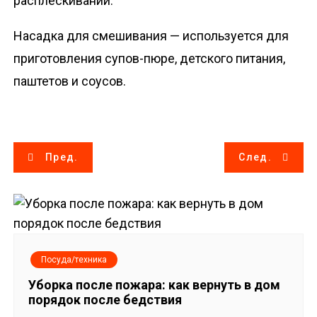
расплескивании.
Насадка для смешивания — используется для
приготовления супов-пюре, детского питания,
паштетов и соусов.
Н
Пред.
След.
а
в
и
Посуда/техника
г
Уборка после пожара: как вернуть в дом
порядок после бедствия
а