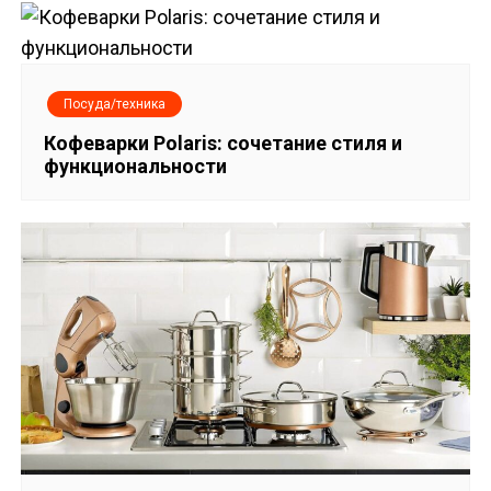
я
м
Посуда/техника
Кофеварки Polaris: сочетание стиля и
функциональности