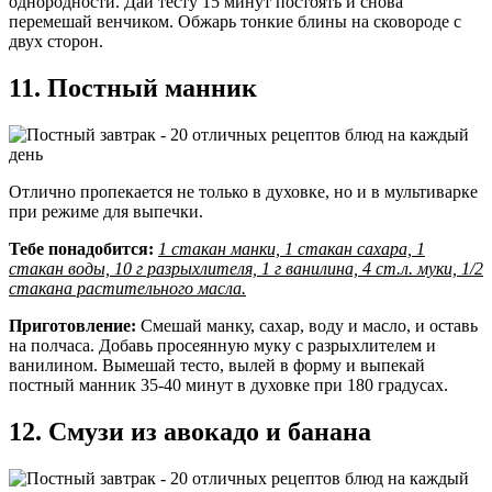
однородности. Дай тесту 15 минут постоять и снова
перемешай венчиком. Обжарь тонкие блины на сковороде с
двух сторон.
11. Постный манник
Отлично пропекается не только в духовке, но и в мультиварке
при режиме для выпечки.
Тебе понадобится:
1 стакан манки, 1 стакан сахара, 1
стакан воды, 10 г разрыхлителя, 1 г ванилина, 4 ст.л. муки, 1/2
стакана растительного масла.
Приготовление:
Смешай манку, сахар, воду и масло, и оставь
на полчаса. Добавь просеянную муку с разрыхлителем и
ванилином. Вымешай тесто, вылей в форму и выпекай
постный манник 35-40 минут в духовке при 180 градусах.
12. Смузи из авокадо и банана