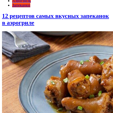
Аэрогриль
Запеканки
12 рецептов самых вкусных запеканок
в аэрогриле