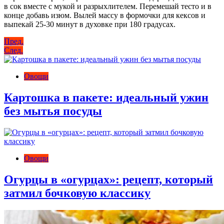
в сок вместе с мукой и разрыхлителем. Перемешай тесто и в
конце добавь изюм. Вылей массу в формочки для кексов и
выпекай 25-30 минут в духовке при 180 градусах.
Навигация
Пред.
След.
по
записям
Овощи
Картошка в пакете: идеальный ужин
без мытья посуды
Овощи
Огурцы в «огурцах»: рецепт, который
затмил бочковую классику