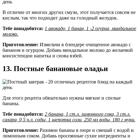
В отличие от многих других смузи, этот получается совсем не
кислым, так что подходит даже на голодный желудок.
Тебе понадобится:
1 авокадо, 1 банан, 1 -2 огурца, миндальное
молоко.
Приготовление:
Измельчи в блендере очищенное авокадо с
бананом и огурцом. Добавь миндальное молоко до желаемой
консистенции напитка и снова взбей.
13. Постные банановые оладьи
Для этого рецепта обязательно нужны мягкие и спелые
бананы.
Тебе понадобится:
2 банана, 1 ст.л. лимонного сока, 3 ст.л.
сахара, 0,5 ч.л. соды, 1 щепотка соли, 250 мл воды, 180 г муки.
Приготовление:
Разомни бананы в пюре и смешай с водой и
лимонным соком. Добавь просеянные сухие ингредиенты и