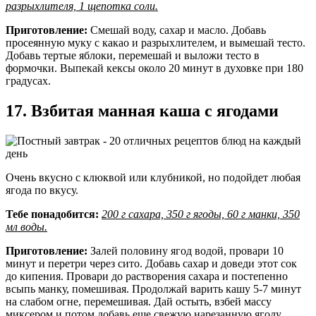
разрыхлителя, 1 щепотка соли.
Приготовление:
Смешай воду, сахар и масло. Добавь
просеянную муку с какао и разрыхлителем, и вымешай тесто.
Добавь тертые яблоки, перемешай и выложи тесто в
формочки. Выпекай кексы около 20 минут в духовке при 180
градусах.
17. Взбитая манная каша с ягодами
Очень вкусно с клюквой или клубникой, но подойдет любая
ягода по вкусу.
Тебе понадобится:
200 г сахара, 350 г ягоды, 60 г манки, 350
мл воды.
Приготовление:
Залей половину ягод водой, провари 10
минут и перетри через сито. Добавь сахар и доведи этот сок
до кипения. Провари до растворения сахара и постепенно
всыпь манку, помешивая. Продолжай варить кашу 5-7 минут
на слабом огне, перемешивая. Дай остыть, взбей массу
миксером и потом добавь еще свежую нарезанную ягоду.