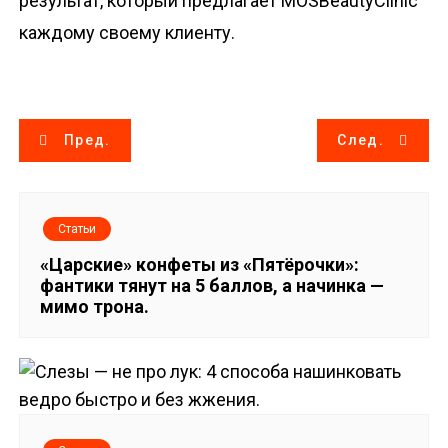
результат, который предлагает MOSBeautyClinic
каждому своему клиенту.
Н
Пред.
След.
а
в
Статьи
и
«Царские» конфеты из «Пятёрочки»:
фантики тянут на 5 баллов, а начинка —
г
мимо трона.
а
ц
и