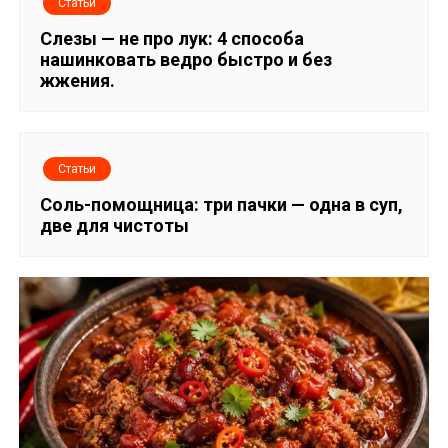
Статьи
я
Слезы — не про лук: 4 способа
нашинковать ведро быстро и без
п
жжения.
о
з
Статьи
а
Соль-помощница: три пачки — одна в суп,
две для чистоты
п
и
с
я
м