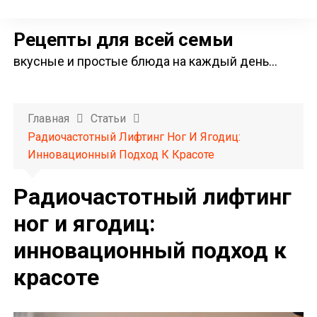
П
е
Рецепты для всей семьи
р
вкусные и простые блюда на каждый день…
е
й
т
Главная
Статьи
и
Радиочастотный Лифтинг Ног И Ягодиц:
к
Инновационный Подход К Красоте
с
о
Радиочастотный лифтинг
д
ног и ягодиц:
е
инновационный подход к
р
ж
красоте
и
м