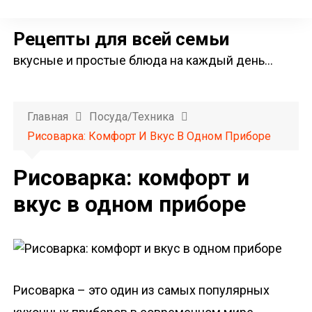
П
е
Рецепты для всей семьи
р
вкусные и простые блюда на каждый день…
е
й
т
Главная
Посуда/техника
и
Рисоварка: Комфорт И Вкус В Одном Приборе
к
с
Рисоварка: комфорт и
о
вкус в одном приборе
д
е
р
ж
и
Рисоварка – это один из самых популярных
м