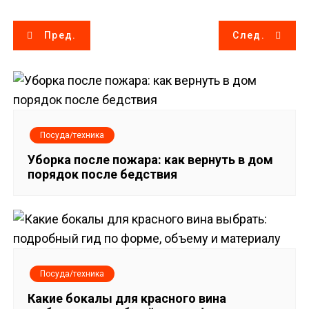
Н
Пред.
След.
а
в
и
Посуда/техника
г
Уборка после пожара: как вернуть в дом
порядок после бедствия
а
ц
и
я
Посуда/техника
п
Какие бокалы для красного вина