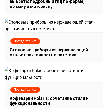
выбрать: подробный гид по форме,
о
объему и материалу
з
а
п
Посуда/техника
и
Столовые приборы из нержавеющей
стали: практичность и эстетика
с
я
м
Посуда/техника
Кофеварки Polaris: сочетание стиля и
функциональности