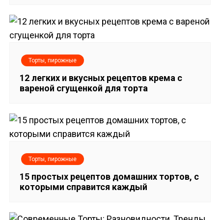
з
а
п
Торты, пирожные
и
12 легких и вкусных рецептов крема с
вареной сгущенкой для торта
с
я
м
Торты, пирожные
15 простых рецептов домашних тортов, с
которыми справится каждый