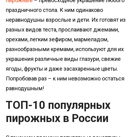
пирожные
– превосходное украшение любого
о
праздничного стола. К ним одинаково
м
неравнодушны взрослые и дети. Их готовят из
у
разных видов теста, прослаивают джемами,
орехами, легким зефиром, мармеладом,
разнообразными кремами, используют для их
украшения различные виды глазури, свежие
ягоды, фрукты и даже засахаренные цветы.
Попробовав раз – к ним невозможно остаться
равнодушным!
ТОП-10 популярных
пирожных в России