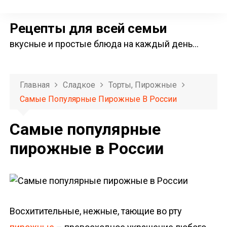
П
е
Рецепты для всей семьи
р
вкусные и простые блюда на каждый день…
е
й
т
Главная
Сладкое
Торты, Пирожные
и
Самые Популярные Пирожные В России
к
с
Самые популярные
о
пирожные в России
д
е
р
ж
и
Восхитительные, нежные, тающие во рту
м