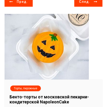
Н
Пред.
След.
а
в
и
г
а
ц
и
я
Торты, пирожные
п
Бенто-торты от московской пекарни-
о
кондитерской NapoleonCake