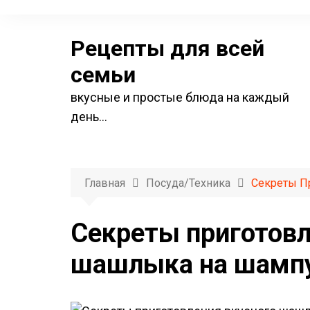
П
е
Рецепты для всей
р
е
семьи
й
вкусные и простые блюда на каждый
т
день…
и
к
с
о
Главная
Посуда/техника
Секреты П
д
е
Секреты приготовл
р
шашлыка на шампур
ж
и
м