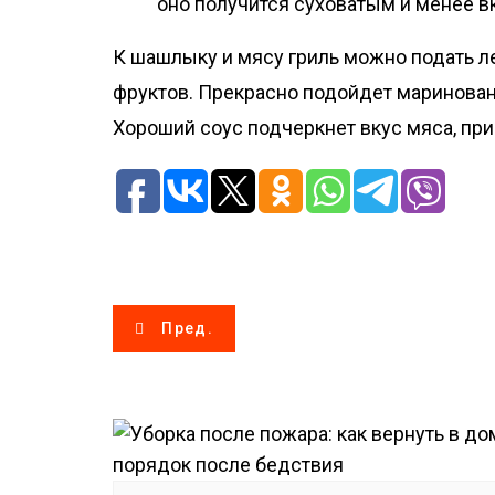
оно получится суховатым и менее в
К шашлыку и мясу гриль можно подать ле
фруктов. Прекрасно подойдет маринован
Хороший соус подчеркнет вкус мяса, при
Н
Пред.
а
в
и