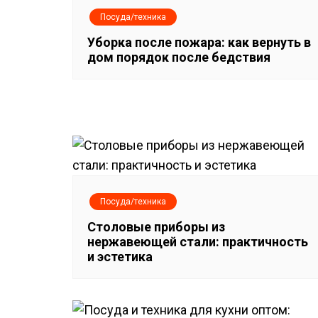
г
Посуда/техника
а
Уборка после пожара: как вернуть в
дом порядок после бедствия
ц
и
я
п
о
Посуда/техника
з
Столовые приборы из
нержавеющей стали: практичность
а
и эстетика
п