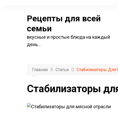
П
е
Рецепты для всей
р
е
семьи
й
вкусные и простые блюда на каждый
т
день…
и
к
с
о
Главная
Статьи
Стабилизаторы Для 
д
е
Стабилизаторы для
р
ж
и
м