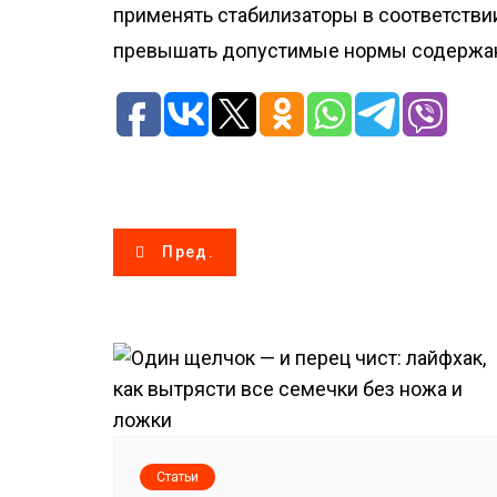
применять стабилизаторы в соответстви
превышать допустимые нормы содержани
Н
Пред.
а
в
и
г
а
Статьи