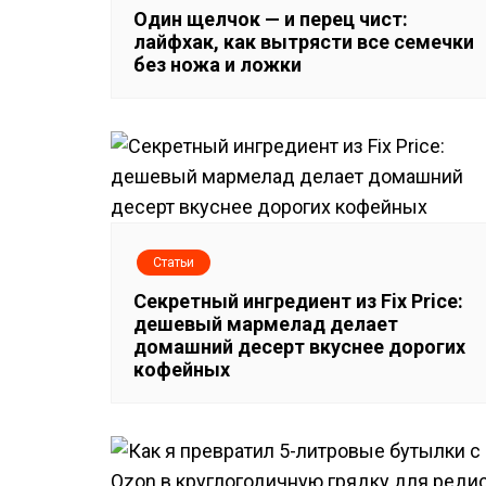
Один щелчок — и перец чист:
ц
лайфхак, как вытрясти все семечки
без ножа и ложки
и
я
п
о
з
Статьи
Секретный ингредиент из Fix Price:
а
дешевый мармелад делает
домашний десерт вкуснее дорогих
п
кофейных
и
с