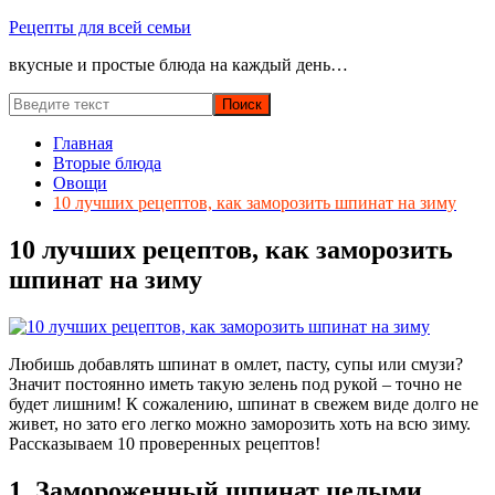
Перейти
Рецепты для всей семьи
к
вкусные и простые блюда на каждый день…
содержимому
Главная
Вторые блюда
Овощи
10 лучших рецептов, как заморозить шпинат на зиму
10 лучших рецептов, как заморозить
шпинат на зиму
Любишь добавлять шпинат в омлет, пасту, супы или смузи?
Значит постоянно иметь такую зелень под рукой – точно не
будет лишним! К сожалению, шпинат в свежем виде долго не
живет, но зато его легко можно заморозить хоть на всю зиму.
Рассказываем 10 проверенных рецептов!
1. Замороженный шпинат целыми