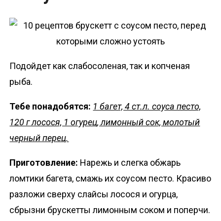
Подойдет как слабосоленая, так и копченая
рыба.
Тебе понадобятся:
1 багет, 4 ст.л. соуса песто,
120 г лосося, 1 огурец, лимонный сок, молотый
черный перец.
Приготовление:
Нарежь и слегка обжарь
ломтики багета, смажь их соусом песто. Красиво
разложи сверху слайсы лосося и огурца,
сбрызни брускетты лимонным соком и поперчи.