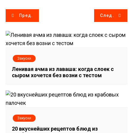
Н
Пред.
След.
а
в
и
Закуски
г
Ленивая ачма из лаваша: когда слоек с
сыром хочется без возни с тестом
а
ц
и
я
Закуски
п
20 вкуснейших рецептов блюд из