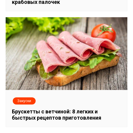
крабовых палочек
о
з
а
п
и
с
я
м
Закуски
Брускетты с ветчиной: 8 легких и
быстрых рецептов приготовления