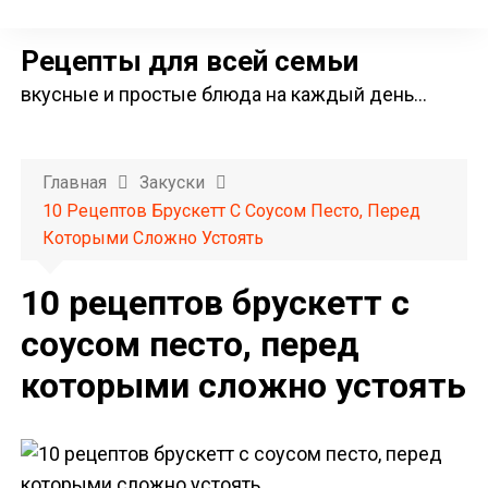
П
е
Рецепты для всей семьи
р
вкусные и простые блюда на каждый день…
е
й
т
Главная
Закуски
и
10 Рецептов Брускетт С Соусом Песто, Перед
к
Которыми Сложно Устоять
с
о
10 рецептов брускетт с
д
соусом песто, перед
е
которыми сложно устоять
р
ж
и
м