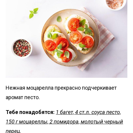
Нежная моцарелла прекрасно подчеркивает
аромат песто.
Тебе понадобятся:
1 багет, 4 ст.л. соуса песто,
150 г моцареллы, 2 помидора, молотый черный
перец.