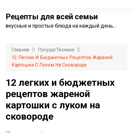
П
е
Рецепты для всей семьи
р
вкусные и простые блюда на каждый день…
е
й
т
Главная
Посуда/техника
и
12 Легких И Бюджетных Рецептов Жареной
к
Картошки С Луком На Сковороде
с
о
12 легких и бюджетных
д
рецептов жареной
е
картошки с луком на
р
ж
сковороде
и
м