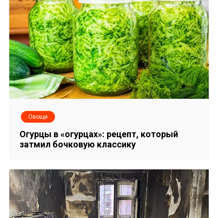
и
я
п
о
з
а
Овощи
п
Огурцы в «огурцах»: рецепт, который
затмил бочковую классику
и
с
я