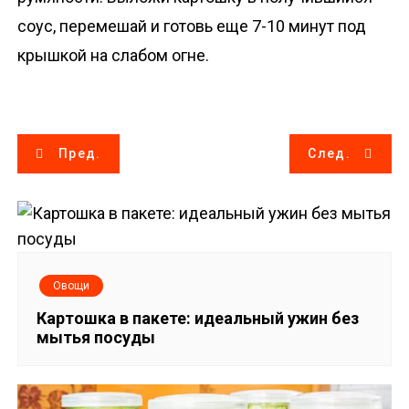
соус, перемешай и готовь еще 7-10 минут под
крышкой на слабом огне.
Н
Пред.
След.
а
в
и
Овощи
г
Картошка в пакете: идеальный ужин без
мытья посуды
а
ц