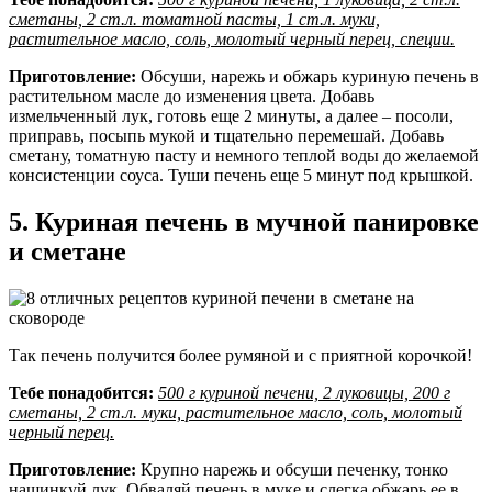
сметаны, 2 ст.л. томатной пасты, 1 ст.л. муки,
растительное масло, соль, молотый черный перец, специи.
Приготовление:
Обсуши, нарежь и обжарь куриную печень в
растительном масле до изменения цвета. Добавь
измельченный лук, готовь еще 2 минуты, а далее – посоли,
приправь, посыпь мукой и тщательно перемешай. Добавь
сметану, томатную пасту и немного теплой воды до желаемой
консистенции соуса. Туши печень еще 5 минут под крышкой.
5. Куриная печень в мучной панировке
и сметане
Так печень получится более румяной и с приятной корочкой!
Тебе понадобится:
500 г куриной печени, 2 луковицы, 200 г
сметаны, 2 ст.л. муки, растительное масло, соль, молотый
черный перец.
Приготовление:
Крупно нарежь и обсуши печенку, тонко
нашинкуй лук. Обваляй печень в муке и слегка обжарь ее в