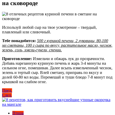
на сковороде
Используй любой сыр на твое усмотрение – твердый,
плавленый или сливочный.
Тебе понадобится:
500 г куриной печени, 2 луковицы, 80-100
мл сметаны, 100 г сыра по вкусу, растительное масло, чеснок,
зелень, соль, хмели-сунели, специи.
Приготовление:
Измельчи и обжарь лук до прозрачности.
Добавь нарезанную куриную печень и жарь 3-4 минуты на
сильном огне, помешивая. Далее всыпь измельченный чеснок,
зелень и тертый сыр. Влей сметану, приправь по вкусу и
долей 60-80 мл воды. Перемешай и туши блюдо 7-8 минут под
крышкой на слабом огне.
Навигация
Пред.
След.
по
записям
Птица