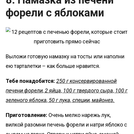
8. Намазка из печени
форели с яблоками
Выложи готовую намазку на тосты или наполни
ею тарталетки – как больше нравится.
Тебе понадобится:
250 г консервированной
печени форели, 2 яйца, 100 г твердого сыра, 100 г
зеленого яблока, 50 г лука, специи, майонез.
Приготовление:
Очень мелко нарежь лук,
вилкой разомни печень форели и натри яблоко с