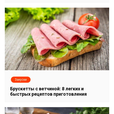
о
з
а
п
и
с
я
м
Закуски
Брускетты с ветчиной: 8 легких и
быстрых рецептов приготовления