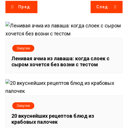
Н
Пред.
След.
а
в
и
Закуски
г
Ленивая ачма из лаваша: когда слоек с
сыром хочется без возни с тестом
а
ц
и
я
Закуски
п
20 вкуснейших рецептов блюд из
крабовых палочек