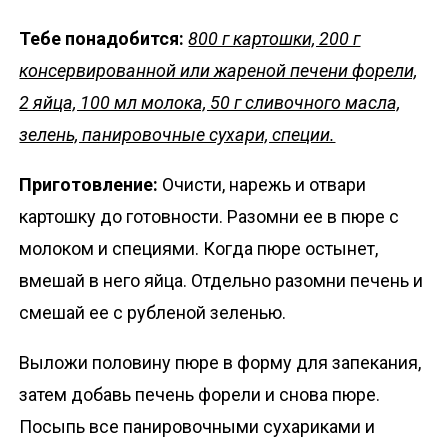
Тебе понадобится:
800 г картошки, 200 г
консервированной или жареной печени форели,
2 яйца, 100 мл молока, 50 г сливочного масла,
зелень, панировочные сухари, специи.
Приготовление:
Очисти, нарежь и отвари
картошку до готовности. Разомни ее в пюре с
молоком и специями. Когда пюре остынет,
вмешай в него яйца. Отдельно разомни печень и
смешай ее с рубленой зеленью.
Выложи половину пюре в форму для запекания,
затем добавь печень форели и снова пюре.
Посыпь все панировочными сухариками и