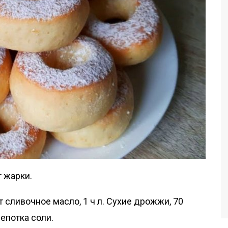
 жарки.
т сливочное масло, 1 ч л. Сухие дрожжи, 70
щепотка соли.