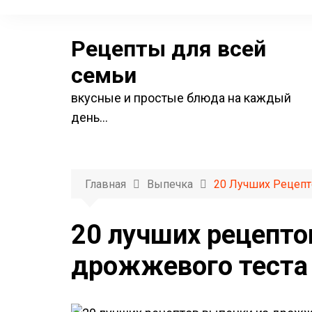
П
е
Рецепты для всей
р
е
семьи
й
вкусные и простые блюда на каждый
т
день…
и
к
с
о
Главная
Выпечка
20 Лучших Рецепт
д
е
20 лучших рецепто
р
дрожжевого теста
ж
и
м