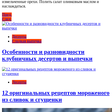
измельченные орехи. Полить салат оливковым маслом и
наслаждаться.
Навигация
Пред.
След.
по
записям
Десерты
Сладкая выпечка
Особенности и разновидности
клубничных десертов и выпечки
Десерты
12 оригинальных рецептов мороженого
из сливок и сгущенки