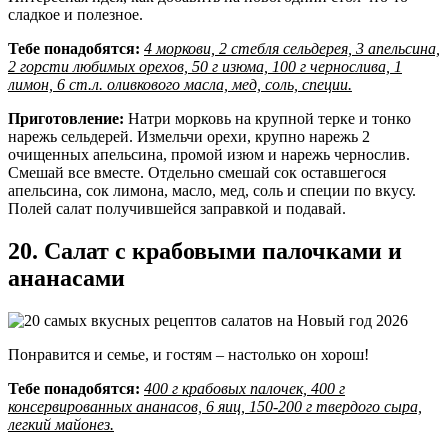
сладкое и полезное.
Тебе понадобятся:
4 моркови, 2 стебля сельдерея, 3 апельсина,
2 горсти любимых орехов, 50 г изюма, 100 г чернослива, 1
лимон, 6 ст.л. оливкового масла, мед, соль, специи.
Приготовление:
Натри морковь на крупной терке и тонко
нарежь сельдерей. Измельчи орехи, крупно нарежь 2
очищенных апельсина, промой изюм и нарежь чернослив.
Смешай все вместе. Отдельно смешай сок оставшегося
апельсина, сок лимона, масло, мед, соль и специи по вкусу.
Полей салат получившейся заправкой и подавай.
20. Салат с крабовыми палочками и
ананасами
Понравится и семье, и гостям – настолько он хорош!
Тебе понадобятся:
400 г крабовых палочек, 400 г
консервированных ананасов, 6 яиц, 150-200 г твердого сыра,
легкий майонез.