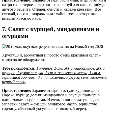
Приготовление:
Заранее отвари рис и яйца, отдели белки и
натри их на терке, а желтки – используй для какого-нибудь
другого рецепта. Отвари, очисти и нарежь креветки. Все
смешай, посоли, заправь салат майонезом и осторожно
вмешай красную икру.
7. Салат с курицей, мандаринами и
огурцами
Хрустящий, ароматный и просто очень красивый салат –
минусов не обнаружено.
Тебе понадобятся:
1 куриное филе, 300 г мандаринов, 200 г
огурцов, 1 пучок латука, 1 ст.л. оливкового масла, 1 ст.л.
зернистой горчицы, 0,5 ч.л. яблочного уксуса, соль, молотый
черный перец.
Приготовление:
Заранее отвари и остуди куриное филе.
Нарежь курицу, дольки мандаринов и огурцы примерно
одинаковыми кусочками. Измельчи листья латука, а для
заправки салата – смешай оливковое масло, зернистую
горчицу, яблочный уксус, соль и молотый перец.