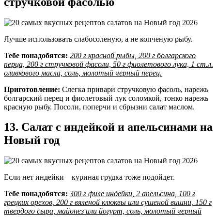
стручковой фасолью
Лучше использовать слабосоленую, а не копченую рыбу.
Тебе понадобятся:
200 г красной рыбы, 200 г болгарского
перца, 200 г стручковой фасоли, 50 г фиолетового лука, 1 ст.л.
оливкового масла, соль, молотый черный перец.
Приготовление:
Слегка привари стручковую фасоль, нарежь
болгарский перец и фиолетовый лук соломкой, тонко нарежь
красную рыбу. Посоли, поперчи и сбрызни салат маслом.
13. Салат с индейкой и апельсинами на
Новый год
Если нет индейки – куриная грудка тоже подойдет.
Тебе понадобятся:
300 г филе индейки, 2 апельсина, 100 г
грецких орехов, 200 г вяленой клюквы или сушеной вишни, 150 г
твердого сыра, майонез или йогурт, соль, молотый черный