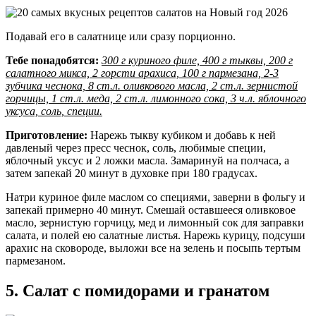
Подавай его в салатнице или сразу порционно.
Тебе понадобятся:
300 г куриного филе, 400 г тыквы, 200 г
салатного микса, 2 горсти арахиса, 100 г пармезана, 2-3
зубчика чеснока, 8 ст.л. оливкового масла, 2 ст.л. зернистой
горчицы, 1 ст.л. меда, 2 ст.л. лимонного сока, 3 ч.л. яблочного
уксуса, соль, специи.
Приготовление:
Нарежь тыкву кубиком и добавь к ней
давленый через пресс чеснок, соль, любимые специи,
яблочный уксус и 2 ложки масла. Замаринуй на полчаса, а
затем запекай 20 минут в духовке при 180 градусах.
Натри куриное филе маслом со специями, заверни в фольгу и
запекай примерно 40 минут. Смешай оставшееся оливковое
масло, зернистую горчицу, мед и лимонный сок для заправки
салата, и полей ею салатные листья. Нарежь курицу, подсуши
арахис на сковороде, выложи все на зелень и посыпь тертым
пармезаном.
5. Салат с помидорами и гранатом