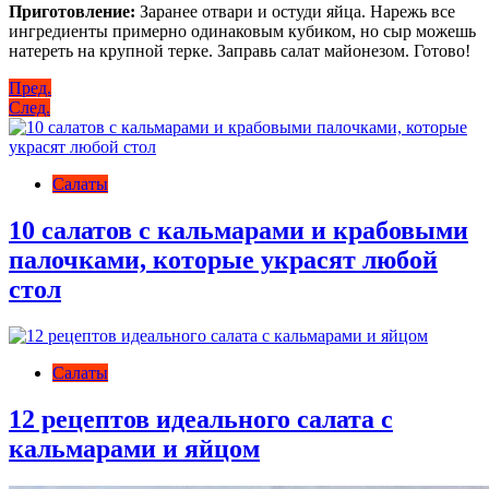
Приготовление:
Заранее отвари и остуди яйца. Нарежь все
ингредиенты примерно одинаковым кубиком, но сыр можешь
натереть на крупной терке. Заправь салат майонезом. Готово!
Навигация
Пред.
След.
по
записям
Салаты
10 салатов с кальмарами и крабовыми
палочками, которые украсят любой
стол
Салаты
12 рецептов идеального салата с
кальмарами и яйцом