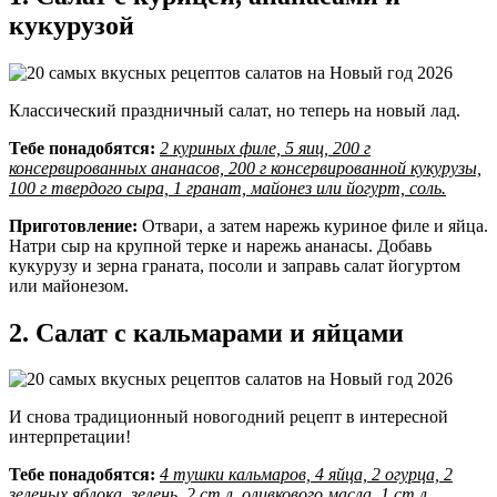
кукурузой
Классический праздничный салат, но теперь на новый лад.
Тебе понадобятся:
2 куриных филе, 5 яиц, 200 г
консервированных ананасов, 200 г консервированной кукурузы,
100 г твердого сыра, 1 гранат, майонез или йогурт, соль.
Приготовление:
Отвари, а затем нарежь куриное филе и яйца.
Натри сыр на крупной терке и нарежь ананасы. Добавь
кукурузу и зерна граната, посоли и заправь салат йогуртом
или майонезом.
2. Салат с кальмарами и яйцами
И снова традиционный новогодний рецепт в интересной
интерпретации!
Тебе понадобятся:
4 тушки кальмаров, 4 яйца, 2 огурца, 2
зеленых яблока, зелень, 2 ст.л. оливкового масла, 1 ст.л.