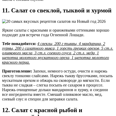
11. Салат со свеклой, тыквой и хурмой
Яркие салаты с красными и оранжевыми оттенками хорошо
подходят для встречи года Огненной Лошади.
Тебе понадобятся:
4 свеклы, 200 г тыквы, 4 мандарина, 2
хурмы, 200 г салатного микса, 1 горсть грецких орехов, 5 ст.л.
оливкового масла, 3 ст.л. соевого соуса, 2 ст.л. меда, 1
щепотка молотого мускатного ореха, 1 щепотка молотого
красного перца.
Приготовление:
Запеки, немного остуди, очисти и нарежь
свеклу тонкими слайсами. Нарежь тыкву брусочками, посыпь
мускатным орехом и обжарь на сковороде до мягкости. Если
тыква не сладкая – слегка посыпь ее сахаром в процессе.
Нарежь очищенные дольки мандаринов и хурму, и соедини
все ингредиенты вместе. Смешай оливковое масло, мед,
соевый соус и специи для заправки салата.
12. Салат с красной рыбой и