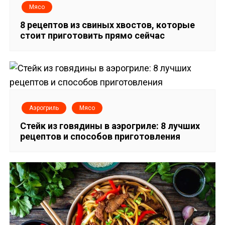
я
Мясо
8 рецептов из свиных хвостов, которые
п
стоит приготовить прямо сейчас
о
з
а
Аэрогриль
Мясо
п
Стейк из говядины в аэрогриле: 8 лучших
и
рецептов и способов приготовления
с
я
м