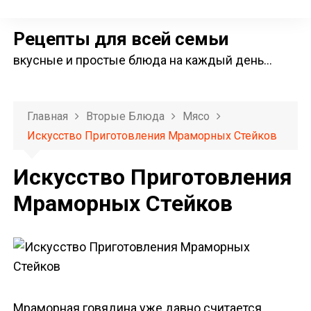
П
е
Рецепты для всей семьи
р
вкусные и простые блюда на каждый день…
е
й
т
Главная
Вторые Блюда
Мясо
и
Искусство Приготовления Мраморных Стейков
к
с
Искусство Приготовления
о
Мраморных Стейков
д
е
р
ж
и
м
Мраморная говядина уже давно считается