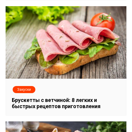
з
а
п
и
с
я
м
Закуски
Брускетты с ветчиной: 8 легких и
быстрых рецептов приготовления