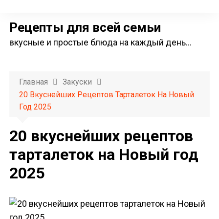
П
е
Рецепты для всей семьи
р
вкусные и простые блюда на каждый день…
е
й
т
Главная
Закуски
и
20 Вкуснейших Рецептов Тарталеток На Новый
к
Год 2025
с
о
20 вкуснейших рецептов
д
тарталеток на Новый год
е
2025
р
ж
и
м