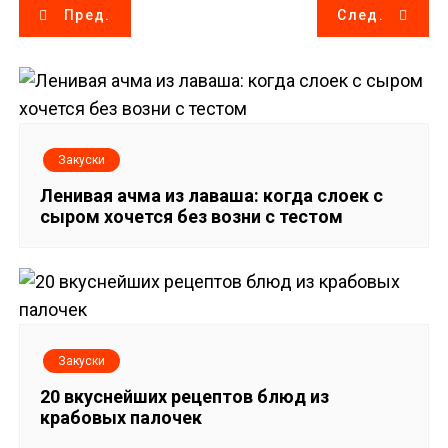
Н
Пред.
След.
а
в
и
Закуски
г
Ленивая ачма из лаваша: когда слоек с
сыром хочется без возни с тестом
а
ц
и
я
Закуски
п
20 вкуснейших рецептов блюд из
крабовых палочек
о